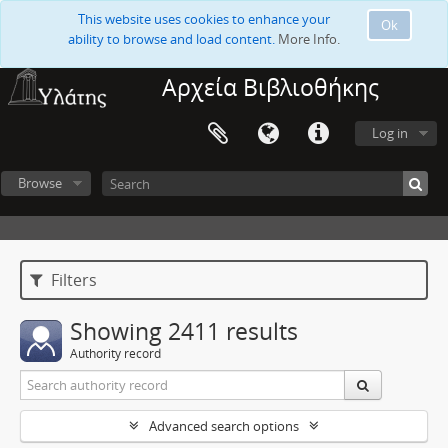
This website uses cookies to enhance your
Ok
ability to browse and load content.
More Info.
Αρχεία Βιβλιοθήκης
Log in
Browse
Filters
Showing 2411 results
Authority record
Advanced search options