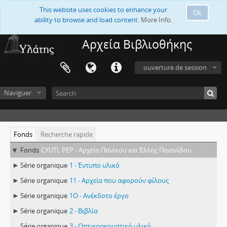
This website uses cookies to enhance your
Ok
ability to browse and load content.
More Info.
Αρχεία Βιβλιοθήκης
ouverture de session
Naviguer
Fonds
Recherche rapide
Fonds
CYUTL PEP - Αρχείο Πανίκου και Έλλης Παιονίδου
Série organique
1 - Έντυπο υλικό
Série organique
11 - Αρχεία που αφορούν φίλους
Série organique
1Ο - Ανέκδοτο έργο
Série organique
2 - Βιβλία
Série organique
3 - Οπτικοακουστικό υλικό