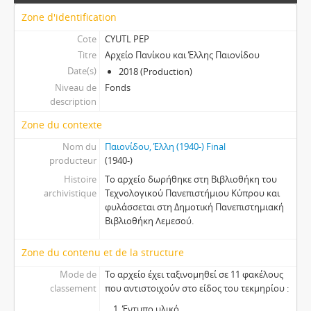
Zone d'identification
Cote
CYUTL PEP
Titre
Αρχείο Πανίκου και Έλλης Παιονίδου
Date(s)
2018 (Production)
Niveau de
Fonds
description
Zone du contexte
Nom du
Παιονίδου, Έλλη (1940-) Final
producteur
(1940-)
Histoire
Το αρχείο δωρήθηκε στη Βιβλιοθήκη του
archivistique
Τεχνολογικού Πανεπιστήμιου Κύπρου και
φυλάσσεται στη Δημοτική Πανεπιστημιακή
Βιβλιοθήκη Λεμεσού.
Zone du contenu et de la structure
Mode de
Το αρχείο έχει ταξινομηθεί σε 11 φακέλους
classement
που αντιστοιχούν στο είδος του τεκμηρίου :
Έντυπο υλικό