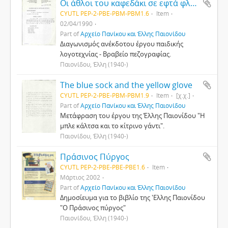
Οι άθλοι του καφεδάκι σε εφτά φλυτζάνια
CYUTL PEP-2-PBE-PBM-PBM1.6
Item
02/04/1990
Part of
Αρχείο Πανίκου και Έλλης Παιονίδου
Διαγωνισμός ανέκδοτου έργου παιδικής
λογοτεχνίας - Βραβείο πεζογραφίας.
Παιονίδου, Έλλη (1940-)
The blue sock and the yellow glove
CYUTL PEP-2-PBE-PBM-PBM1.9
Item
[χ.χ.]
Part of
Αρχείο Πανίκου και Έλλης Παιονίδου
Μετάφραση του έργου της Έλλης Παιονίδου "Η
μπλε κάλτσα και το κίτρινο γάντι".
Παιονίδου, Έλλη (1940-)
Πράσινος Πύργος
CYUTL PEP-2-PBE-PBE-PBE1.6
Item
Μάρτιος 2002
Part of
Αρχείο Πανίκου και Έλλης Παιονίδου
Δημοσίευμα για το βιβλίο της 'Ελλης Παιονίδου
"Ο Πράσινος πύργος"
Παιονίδου, Έλλη (1940-)