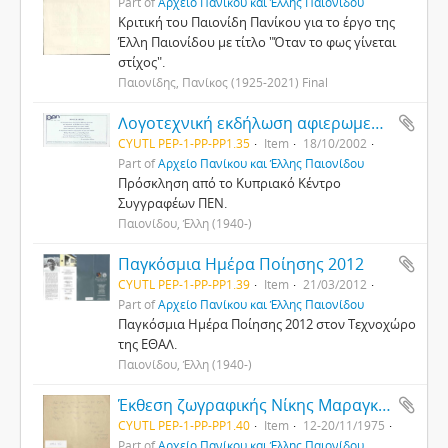
Part of
Αρχείο Πανίκου και Έλλης Παιονίδου
Κριτική του Παιονίδη Πανίκου για το έργο της
Έλλη Παιονίδου με τίτλο "Όταν το φως γίνεται
στίχος".
Παιονίδης, Πανίκος (1925-2021) Final
Λογοτεχνική εκδήλωση αφιερωμενη στο έργο των ποιητών Έλλης Παιονίδου και Λούη Περεντού
CYUTL PEP-1-PP-PP1.35
Item
18/10/2002
Part of
Αρχείο Πανίκου και Έλλης Παιονίδου
Πρόσκληση από το Κυπριακό Κέντρο
Συγγραφέων ΠΕΝ.
Παιονίδου, Έλλη (1940-)
Παγκόσμια Ημέρα Ποίησης 2012
CYUTL PEP-1-PP-PP1.39
Item
21/03/2012
Part of
Αρχείο Πανίκου και Έλλης Παιονίδου
Παγκόσμια Ημέρα Ποίησης 2012 στον Τεχνοχώρο
της ΕΘΑΛ.
Παιονίδου, Έλλη (1940-)
Έκθεση ζωγραφικής Νίκης Μαραγκού
CYUTL PEP-1-PP-PP1.40
Item
12-20/11/1975
Part of
Αρχείο Πανίκου και Έλλης Παιονίδου