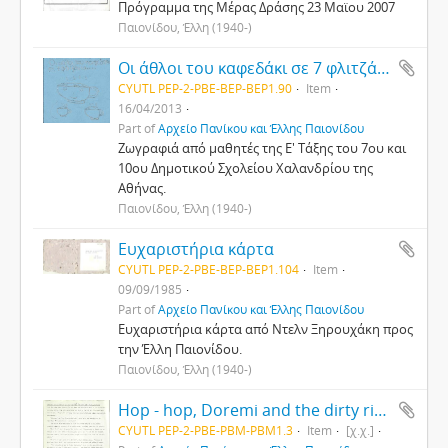
Πρόγραμμα της Μέρας Δράσης 23 Μαϊου 2007
Παιονίδου, Έλλη (1940-)
Οι άθλοι του καφεδάκι σε 7 φλιτζάνια
CYUTL PEP-2-PBE-ΒΕP-BEP1.90
Item
16/04/2013
Part of
Αρχείο Πανίκου και Έλλης Παιονίδου
Ζωγραφιά από μαθητές της Ε' Τάξης του 7ου και
10ου Δημοτικού Σχολείου Χαλανδρίου της
Αθήνας.
Παιονίδου, Έλλη (1940-)
Ευχαριστήρια κάρτα
CYUTL PEP-2-PBE-ΒΕP-BEP1.104
Item
09/09/1985
Part of
Αρχείο Πανίκου και Έλλης Παιονίδου
Ευχαριστήρια κάρτα από Ντελν Ξηρουχάκη προς
την Έλλη Παιονίδου.
Παιονίδου, Έλλη (1940-)
Hοp - hop, Doremi and the dirty river
CYUTL PEP-2-PBE-PBM-PBM1.3
Item
[χ.χ.]