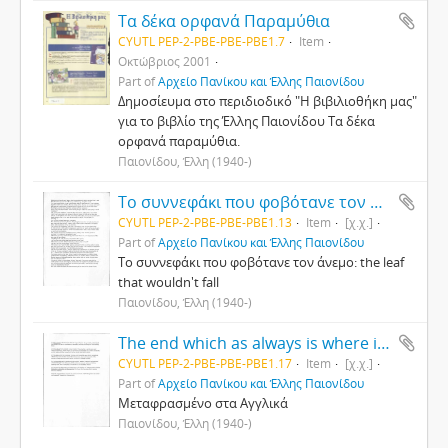
Τα δέκα ορφανά Παραμύθια
CYUTL PEP-2-PBE-PBE-PBE1.7
Item
Οκτώβριος 2001
Part of
Αρχείο Πανίκου και Έλλης Παιονίδου
Δημοσίευμα στο περιδιοδικό "Η βιβιλιοθήκη μας"
για το βιβλίο της Έλλης Παιονίδου Τα δέκα
ορφανά παραμύθια.
Παιονίδου, Έλλη (1940-)
Το συννεφάκι που φοβότανε τον άνεμο: the leaf that wouldn't fall
CYUTL PEP-2-PBE-PBE-PBE1.13
Item
[χ.χ.]
Part of
Αρχείο Πανίκου και Έλλης Παιονίδου
Το συννεφάκι που φοβότανε τον άνεμο: the leaf
that wouldn't fall
Παιονίδου, Έλλη (1940-)
The end which as always is where it all began
CYUTL PEP-2-PBE-PBE-PBE1.17
Item
[χ.χ.]
Part of
Αρχείο Πανίκου και Έλλης Παιονίδου
Μεταφρασμένο στα Αγγλικά
Παιονίδου, Έλλη (1940-)