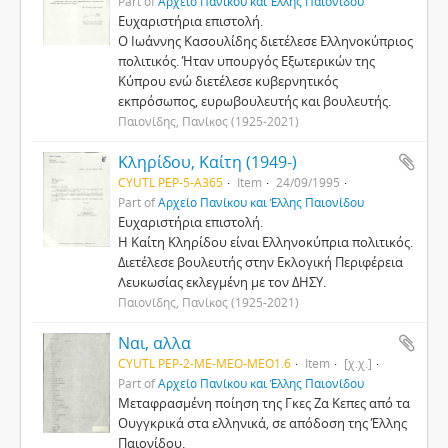
Part of
Αρχείο Πανίκου και Έλλης Παιονίδου
Ευχαριστήρια επιστολή.
Ο Ιωάννης Κασουλίδης διετέλεσε Ελληνοκύπριος
πολιτικός. Ήταν υπουργός Εξωτερικών της
Κύπρου ενώ διετέλεσε κυβερνητικός
εκπρόσωπος, ευρωβουλευτής και βουλευτής.
Παιονίδης, Πανίκος (1925-2021)
Κληρίδου, Καίτη (1949-)
CYUTL PEP-5-A365
Item
24/09/1995
Part of
Αρχείο Πανίκου και Έλλης Παιονίδου
Ευχαριστήρια επιστολή.
Η Καίτη Κληρίδου είναι Ελληνοκύπρια πολιτικός.
Διετέλεσε βουλευτής στην Εκλογική Περιφέρεια
Λευκωσίας εκλεγμένη με τον ΔΗΣΥ.
Παιονίδης, Πανίκος (1925-2021)
Ναι, αλλα
CYUTL PEP-2-ΜΕ-MEO-MEO1.6
Item
[χ.χ.]
Part of
Αρχείο Πανίκου και Έλλης Παιονίδου
Μεταφρασμένη ποίηση της Γκες Ζα Κεπες από τα
Ουγγκρικά στα ελληνικά, σε απόδοση της Έλλης
Παιονίδου.