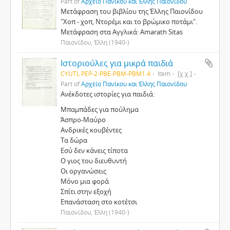
Part of
Αρχείο Πανίκου και Έλλης Παιονίδου
Μετάφραση του βιβλίου της Έλλης Παιονίδου
"Χοπ - χοπ, Ντορέμι και το βρώμικο ποτάμι".
Μετάφραση στα Αγγλικά: Amarath Sitas
Παιονίδου, Έλλη (1940-)
Ιστοριούλες για μικρά παιδιά
CYUTL PEP-2-PBE-PBM-PBM1.4
Item
[χ.χ.]
Part of
Αρχείο Πανίκου και Έλλης Παιονίδου
Ανέκδοτες ιστορίες για παιδιά:
Μπαμπάδες για πούλημα
Άσπρο-Μαύρο
Ανδρικές κουβέντες
Τα δώρα
Εσύ δεν κάνεις τίποτα
Ο γιος του διευθυντή
Οι οργανώσεις
Μόνο μια φορά
Σπίτι στην εξοχή
Επανάσταση στο κοτέτσι
Παιονίδου, Έλλη (1940-)