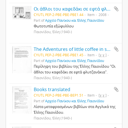
Οι άθλοι του καφεδάκι σε εφτά φλυτζάνια
CYUTL PEP-2-PBE-PBE-PBE1.44
Item
2008
Part of
Αρχείο Πανίκου και Έλλης Παιονίδου
Φωτοτυπία εξώφυλλου
Παιονίδου, Έλλη (1940-)
The Adventures of little coffee in seven cups
CYUTL PEP-2-PBE-PBE-PBE1.45
Item
[χ.χ.]
Part of
Αρχείο Πανίκου και Έλλης Παιονίδου
Περίληψη του βιβλίου της Έλλης Παιονίδου "Οι
άθλοι του καφεδάκι σε εφτά φλυτζανάκια".
Παιονίδου, Έλλη (1940-)
Books translated
CYUTL PEP-2-PBE-PBE-BEP1.51
Item
[χ.χ.]
Part of
Αρχείο Πανίκου και Έλλης Παιονίδου
Λίστα μεταφρασμένων βιβλίων στα Αγγλικά της
Έλλης Παιονίδου.
Παιονίδου, Έλλη (1940-)