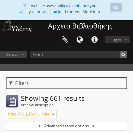
This website uses cookies to enhance your
Ok
ability to browse and load content.
More Info.
Αρχεία Βιβλιοθήκης
Log in
Browse
Filters
Showing 661 results
Archival description
Παιονίδου, Έλλη (1940-)
Advanced search options