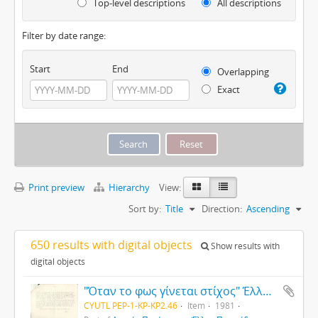
Top-level descriptions
All descriptions
Filter by date range:
Start
End
Overlapping
Exact
Print preview
Hierarchy
View:
Sort by:
Title
Direction:
Ascending
650 results with digital objects
Show results with
digital objects
"Όταν το φως γίνεται στίχος" Έλλη Παιονίδου
CYUTL PEP-1-KP-KP2.46
Item
1981