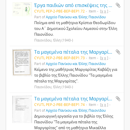
Έργα παιδιών από επισκέψεις της Έλλης Παιονίδου σε σχολεία
CYUTL PEP-2-PBE-ΒΕP-BEP1.72
Item
[χ.χ.]
Part of
Αρχείο Πανίκου και Έλλης Παιονίδου
Ποίημα από τη μαθήτρια Κρίστια Θεοδωρίδου
του Α΄ Δημοτικού Σχολείου Λεμεσού στην Έλλη
Παιονίδου.
Παιονίδου, Έλλη (1940-)
Τα μαγεμένα πέταλα της Μαργαρίτας
CYUTL PEP-2-PBE-ΒΕP-BEP1.73
Item
[χ.χ.]
Part of
Αρχείο Πανίκου και Έλλης Παιονίδου
Κείμενο της μαθήτριας Μαργαρίτας Καβάζη για
το βιβλίο της Έλλης Παιονίδου "Τα μαγεμένα
πέταλα της Μαργαρίτας".
Παιονίδου, Έλλη (1940-)
Τα μαγεμένα πέταλα της Μαργαρίτας
CYUTL PEP-2-PBE-ΒΕP-BEP1.74
Item
[χ.χ.]
Part of
Αρχείο Πανίκου και Έλλης Παιονίδου
Δημιουργική εργασία για το βιβλίο της Έλλης
Παιονίδου "Τα μαγεμένα πέταλα της
Μαργαρίτας" από τη μαθήτρια Μικαέλλα