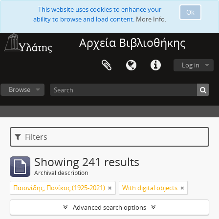
This website uses cookies to enhance your
Ok
ability to browse and load content.
More Info.
Αρχεία Βιβλιοθήκης
Log in
Browse
Filters
Showing 241 results
Archival description
Παιονίδης, Πανίκος (1925-2021)
With digital objects
Advanced search options