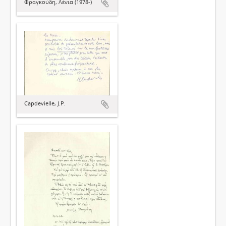
Φραγκούδη, Λένια (1978-)
Capdevielle, J.P.