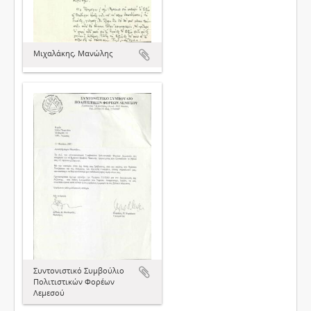
Μιχαλάκης, Μανώλης
Συντονιστικό Συμβούλιο
Πολιτιστικών Φορέων
Λεμεσού