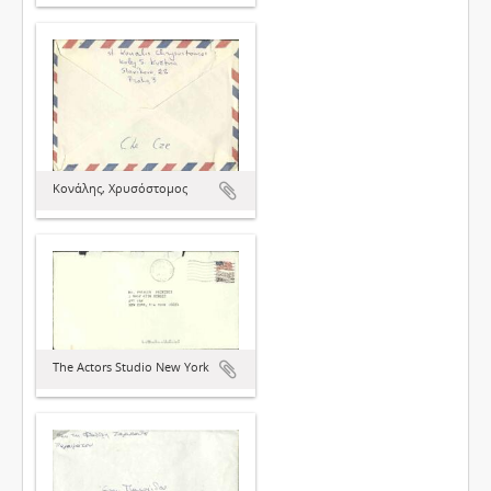
Κονάλης, Χρυσόστομος
The Actors Studio New York