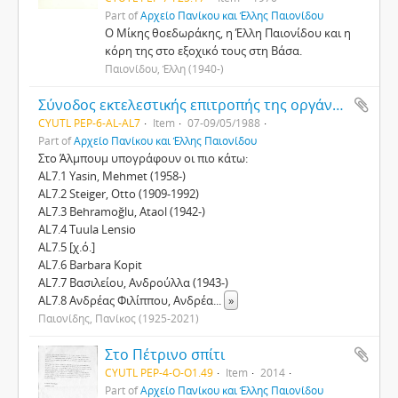
Part of
Αρχείο Πανίκου και Έλλης Παιονίδου
Ο Μίκης θοεδωράκης, η Έλλη Παιονίδου και η
κόρη της στο εξοχικό τους στη Βάσα.
Παιονίδου, Έλλη (1940-)
Σύνοδος εκτελεστικής επιτροπής της οργάνωσης PAND το 1988 στη Βάσα
CYUTL PEP-6-AL-AL7
Item
07-09/05/1988
Part of
Αρχείο Πανίκου και Έλλης Παιονίδου
Στο Άλμπουμ υπογράφουν οι πιο κάτω:
AL7.1 Yasin, Mehmet (1958-)
AL7.2 Steiger, Otto (1909-1992)
AL7.3 Behramoğlu, Ataol (1942-)
AL7.4 Tuula Lensio
AL7.5 [χ.ό.]
AL7.6 Barbara Kopit
AL7.7 Βασιλείου, Ανδρούλλα (1943-)
AL7.8 Ανδρέας Φιλίππου, Ανδρέα
...
»
Παιονίδης, Πανίκος (1925-2021)
Στο Πέτρινο σπίτι
CYUTL PEP-4-Ο-O1.49
Item
2014
Part of
Αρχείο Πανίκου και Έλλης Παιονίδου