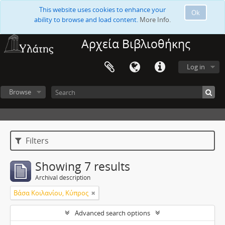
This website uses cookies to enhance your
Ok
ability to browse and load content.
More Info.
Αρχεία Βιβλιοθήκης
Log in
Browse
Filters
Showing 7 results
Archival description
Βάσα Κοιλανίου, Κύπρος
Advanced search options