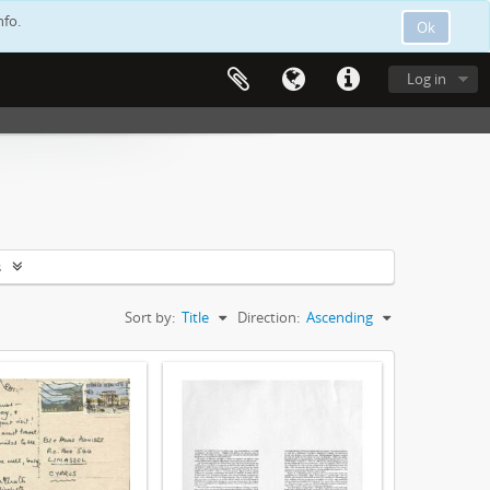
nfo.
Ok
Log in
s
Sort by:
Title
Direction:
Ascending