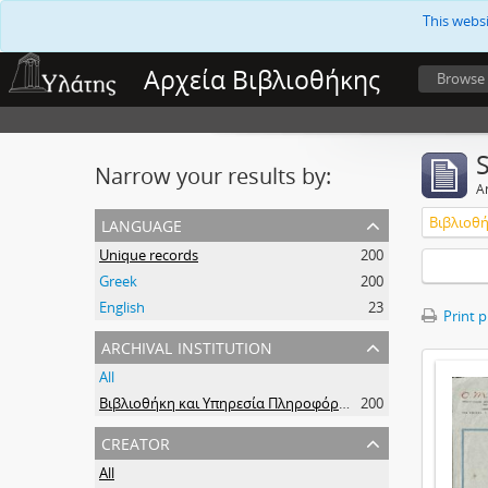
This webs
Αρχεία Βιβλιοθήκης
Browse
Narrow your results by:
Ar
language
Unique records
200
Greek
200
English
23
Print 
archival institution
All
Βιβλιοθήκη και Υπηρεσία Πληροφόρησης Τεχνολογικού Πανεπιστημίου Κύπρου
200
creator
All