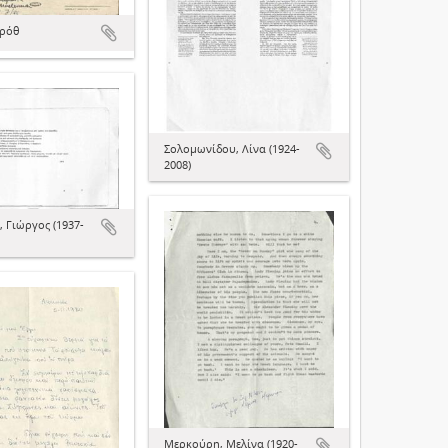
κρόθ
Σολομωνίδου, Λίνα (1924-
2008)
, Γιώργος (1937-
Μερκούρη, Μελίνα (1920-