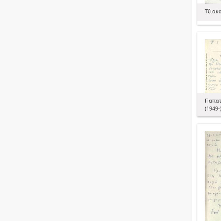
Τζιακ
Παπατ
(1949-