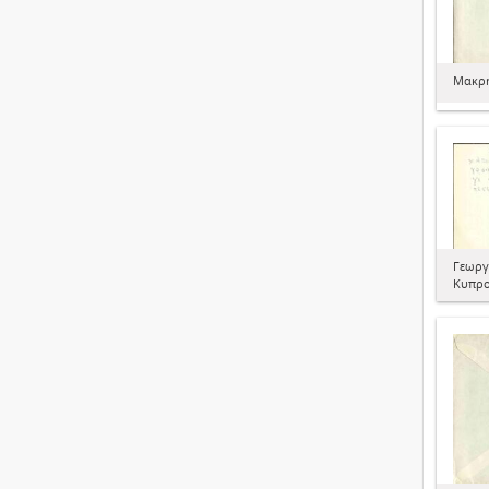
Μακρή
Γεωργ
Κυπρο