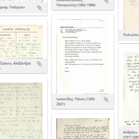
Παναγιώτης (1902-1986)
αροφ, Γκεόργκυ
Πυλιώτου
ζιάκου, Αλεξάνδρα
)
Ιωαννίδης, Πάνος (1935-
2021)
Ανδρέου,
(1917-200