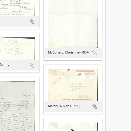
.
McDonald, Marianne (1937-)
 Danny
Marchuk, Ivan (1936-)