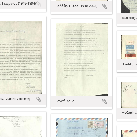
, Γεώργιος (1918-1994)
Γαλάζη, Πίτσα (1940-2023)
Τεύκρος, 
Hradil, Jo
av, Marinov (Reme)
Sevof, Kolio
McCarthy,