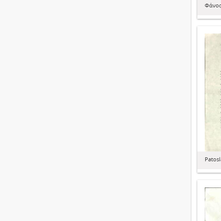
Φάνος
Patosl