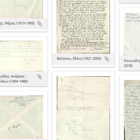
ς, Μέμος (1913-1993)
Βοΐσκου, Ελένη (1921-2005)
Κουγιάλης
2018)
ιάδης, Ανδρέας -
λέων (1904-1988)