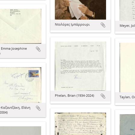
Ντολόρες Ιμπάρρουρι
Meyer, Jo
, Emma Josephine
)
Phelan, Brian (1934-2024)
Taylan, O
-Καζαντζάκη, Ελένη
2004)