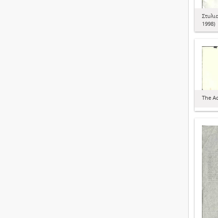
Στυλι
1998)
The Ac