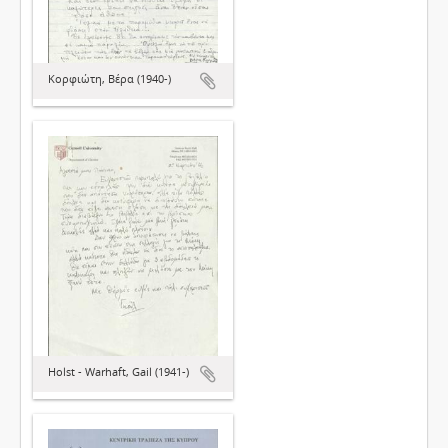
Κορφιώτη, Βέρα (1940-)
Holst - Warhaft, Gail (1941-)