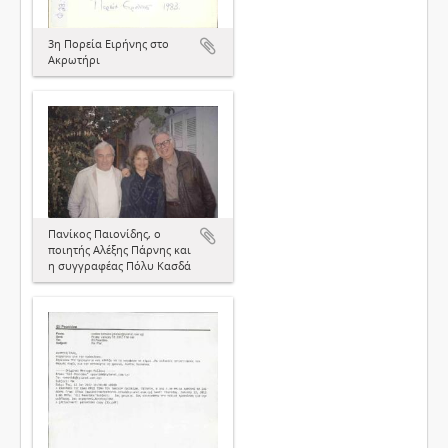
3η Πορεία Ειρήνης στο
Ακρωτήρι
Πανίκος Παιονίδης, ο
ποιητής Αλέξης Πάρνης και
η συγγραφέας Πόλυ Κασδά