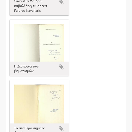
Συναυλία Φαίδρου
καβαλλάρη = Concert
Faidros Kavallaris
Η Δέσποινα των
βηματισμών
Το σταθερό σημείο: