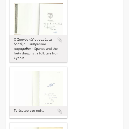
Ο Σπανός τζι' οι σαράντα
δράτζιοι : κυπριακόν
παραμύθιν = Spanos and the
forty dragons : a folk tale from
Cyprus
Το δέντρο στο σπίτι