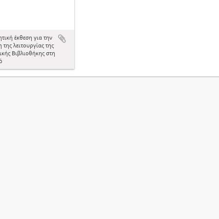
ητική έκθεση για την
 της λειτουργίας της
ικής Βιβλιοθήκης στη
ό