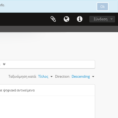
nfo.
Ok
Σύνδεση
s
Ταξινόμηση κατά:
Τίτλος
Direction:
Descending
ε ψηφιακά αντικείμενα