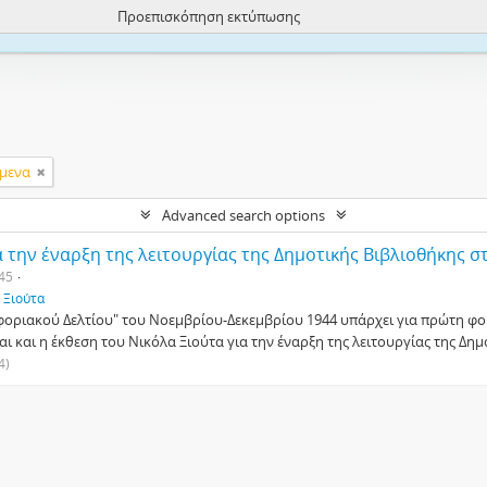
Προεπισκόπηση εκτύπωσης
ite uses cookies to enhance your ability to browse and load content.
More I
ίμενα
Advanced search options
α την έναρξη της λειτουργίας της Δημοτικής Βιβλιοθήκης σ
45
. Ξιούτα
φοριακού Δελτίου" του Νοεμβρίου-Δεκεμβρίου 1944 υπάρχει για πρώτη φο
αι και η έκθεση του Νικόλα Ξιούτα για την έναρξη της λειτουργίας της Δη
4)