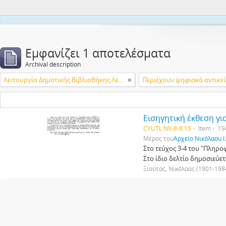
This webs
Εμφανίζει 1 αποτελέσματα
Archival description
Λειτουργία Δημοτικής Βιβλιοθήκης Λεμεσού
Περιέχουν ψηφιακά αντικε
Εισηγητική έκθεση γι
CYUTL NX-8-8.15
Item
19
Μέρος του
Αρχείο Νικόλαου Ι
Στο τεύχος 3-4 του "Πληρο
Στο ίδιο δελτίο δημοσιεύετ
Ξιούτας, Νικόλαος (1901-198