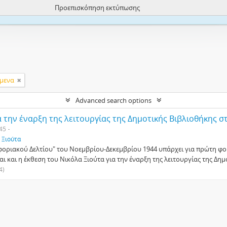
Προεπισκόπηση εκτύπωσης
ite uses cookies to enhance your ability to browse and load content.
More I
ίμενα
Advanced search options
α την έναρξη της λειτουργίας της Δημοτικής Βιβλιοθήκης σ
45
. Ξιούτα
φοριακού Δελτίου" του Νοεμβρίου-Δεκεμβρίου 1944 υπάρχει για πρώτη φο
αι και η έκθεση του Νικόλα Ξιούτα για την έναρξη της λειτουργίας της Δη
4)