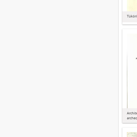
Tükörí
Archit
archeo