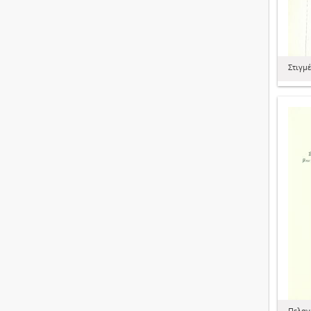
Στιγμέ
Πελαγ