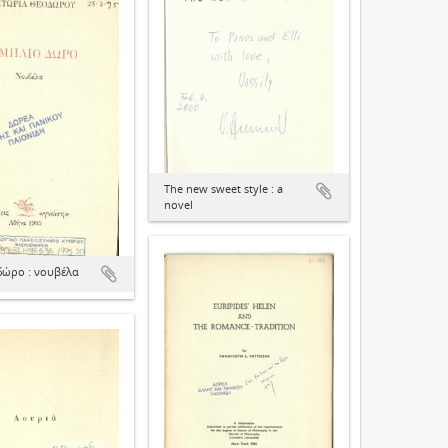
The new sweet style : a
novel
δώρο : νουβέλα