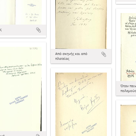
ς
Από σκηνής και από
πλατείας
Όταν πει
πολεμούσ
ινή