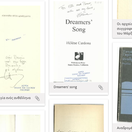
Οι αρχαί
συγγραφε
του Μάρξ
Dreamers' song
γία ενός ανθέλληνα
Αναδρομέ