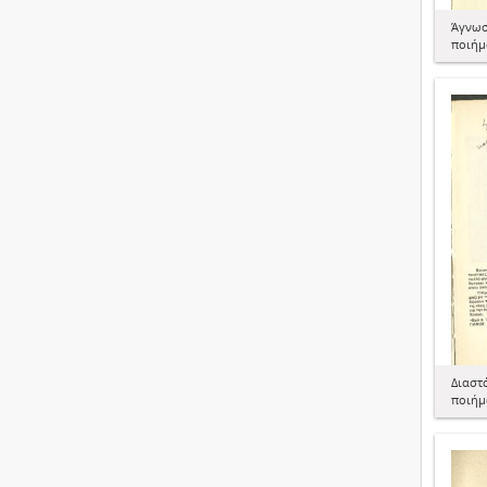
Άγνωσ
ποιήμ
Διαστά
ποιήμ