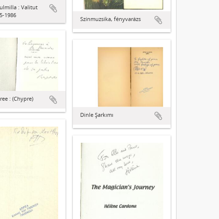
lmilla : Valitut
5-1986
Színmuzsika, fényvarázs
iree : (Chypre)
Dinle Şarkımı