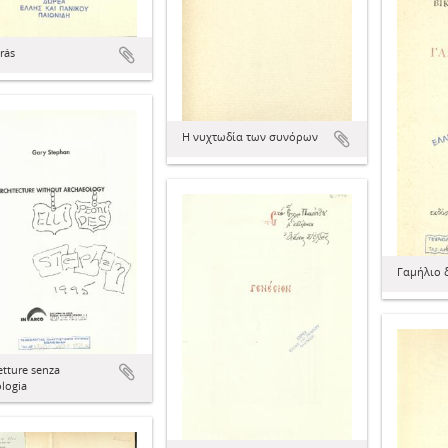
rás
Η νυχτωδία των συνόρων
Γαμήλιο 
etture senza
logia