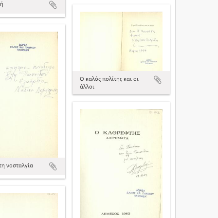
φή
Ο καλός πολίτης και οι
άλλοι
τη νοσταλγία