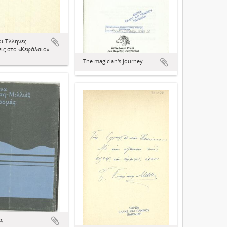
οι Έλληνες
ίς στο «Κεφάλαιο»
The magician's journey
ς