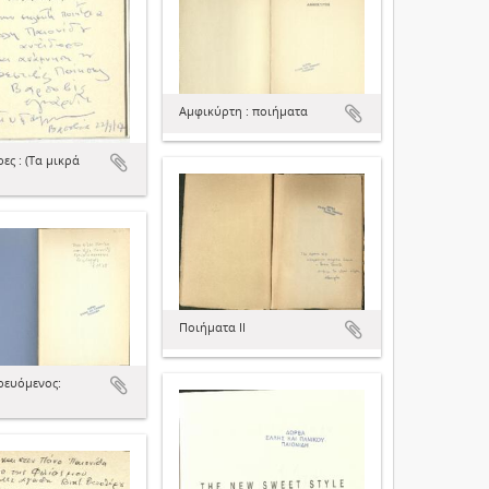
Αμφικύρτη : ποιήματα
ες : (Τα μικρά
Ποιήματα ΙΙ
ρευόμενος: