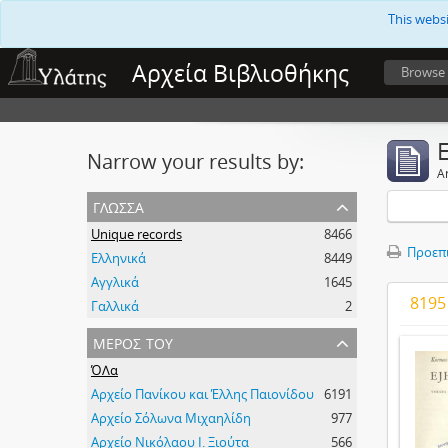
This webs
Αρχεία Βιβλιοθήκης
Browse
Narrow your results by:
Ar
γλώσσα
Unique records
8466
Προεπ
Ελληνικά
8449
Αγγλικά
1645
8195
Γαλλικά
2
μέρος του
ΌΛα
Αρχείο Πανίκου και Έλλης Παιονίδου
6191
Αρχείο Σόλωνα Μιχαηλίδη
977
Αρχείο Νικόλαου Ι. Ξιούτα
566