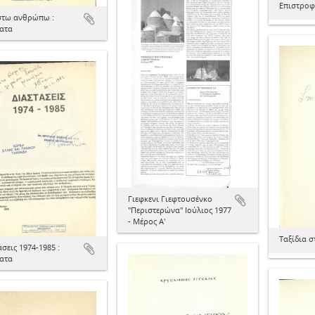
Επιστρο
τω ανθρώπω :
ατα
Γιεφκενι Γιεφτουσένκο
"Περιστερώνα" Ιούλιος 1977
- Μέρος Α'
Ταξίδια σ
σεις 1974-1985 :
ατα