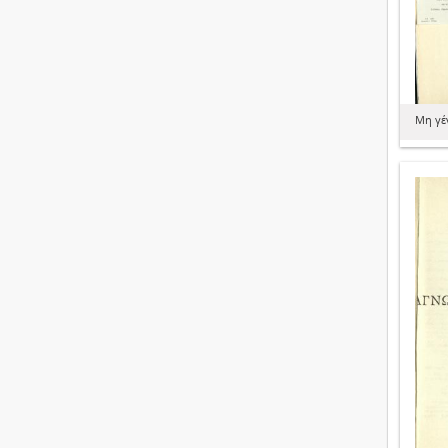
Μη γέ