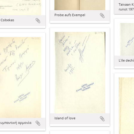
Taivaan Ku
runot 197
Probe aufs Exempel
 Csibekas
L'ile dech
Island of love
υμπαντική αρμονία