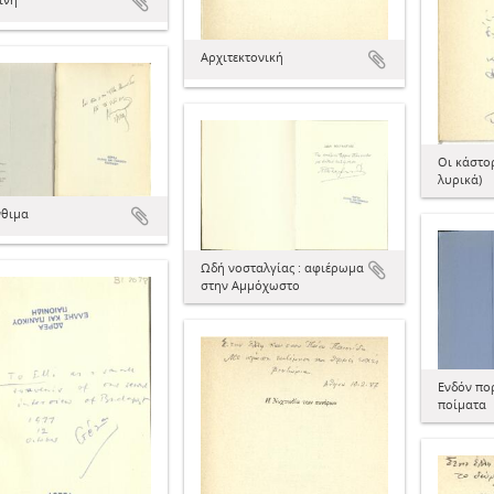
Αρχιτεκτονική
Οι κάστορ
λυρικά)
νθιμα
Ωδή νοσταλγίας : αφιέρωμα
στην Αμμόχωστο
Ενδόν πο
ποίματα