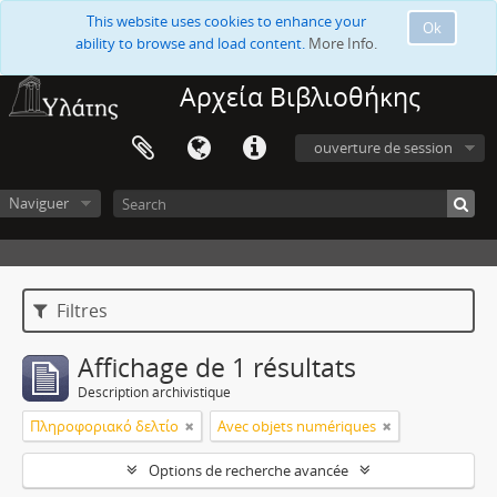
This website uses cookies to enhance your
Ok
ability to browse and load content.
More Info.
Αρχεία Βιβλιοθήκης
ouverture de session
Naviguer
Filtres
Affichage de 1 résultats
Description archivistique
Πληροφοριακό δελτίο
Avec objets numériques
Options de recherche avancée