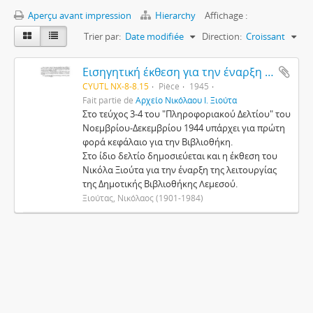
Aperçu avant impression
Hierarchy
Affichage :
Trier par:
Date modifiée
Direction:
Croissant
Εισηγητική έκθεση για την έναρξη της λειτουργίας της Δημοτικής Βιβλιοθήκης στη Λεμεσό
CYUTL NX-8-8.15
Pièce
1945
Fait partie de
Αρχείο Νικόλαου Ι. Ξιούτα
Στο τεύχος 3-4 του "Πληροφοριακού Δελτίου" του
Νοεμβρίου-Δεκεμβρίου 1944 υπάρχει για πρώτη
φορά κεφάλαιο για την Βιβλιοθήκη.
Στο ίδιο δελτίο δημοσιεύεται και η έκθεση του
Νικόλα Ξιούτα για την έναρξη της λειτουργίας
της Δημοτικής Βιβλιοθήκης Λεμεσού.
Ξιούτας, Νικόλαος (1901-1984)