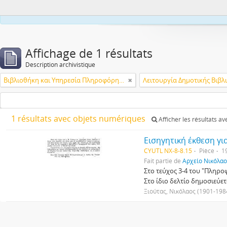
This webs
Affichage de 1 résultats
Description archivistique
Βιβλιοθήκη και Υπηρεσία Πληροφόρησης Τεχνολογικού Πανεπιστημίου Κύπρου
1 résultats avec objets numériques
Afficher les résultats a
Εισηγητική έκθεση γι
CYUTL NX-8-8.15
Pièce
1
Fait partie de
Αρχείο Νικόλαου
Στο τεύχος 3-4 του "Πληρο
Στο ίδιο δελτίο δημοσιεύετ
Ξιούτας, Νικόλαος (1901-198