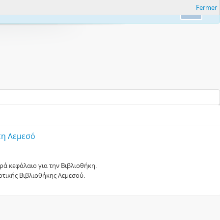
Fermer
nfo.
Ok
τη Λεμεσό
ρά κεφάλαιο για την Βιβλιοθήκη.
μοτικής Βιβλιοθήκης Λεμεσού.