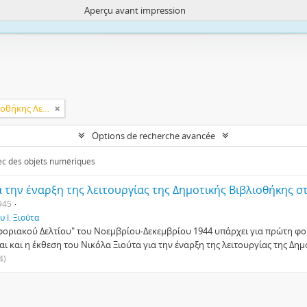
Aperçu avant impression
ite uses cookies to enhance your ability to browse and load content.
More I
Λειτουργία Δημοτικής Βιβλιοθήκης Λεμεσού
Options de recherche avancée
vec des objets numériques
α την έναρξη της λειτουργίας της Δημοτικής Βιβλιοθήκης σ
945
 Ι. Ξιούτα
φοριακού Δελτίου" του Νοεμβρίου-Δεκεμβρίου 1944 υπάρχει για πρώτη φο
αι και η έκθεση του Νικόλα Ξιούτα για την έναρξη της λειτουργίας της Δη
4)