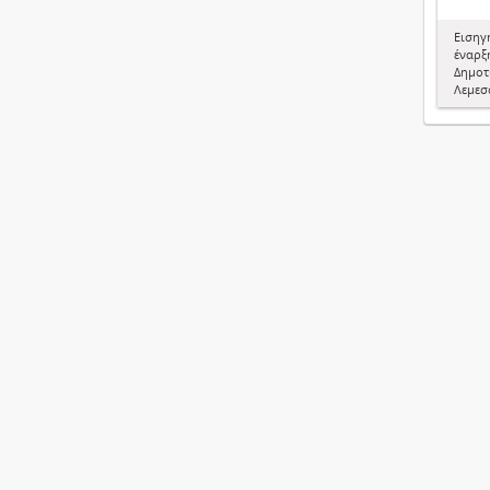
Εισηγ
έναρξη
Δημοτ
Λεμεσ