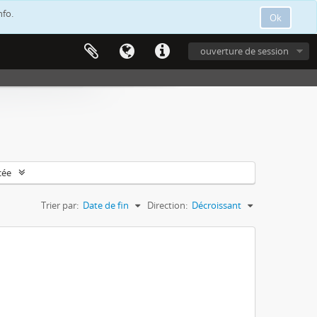
nfo.
Ok
ouverture de session
cée
Trier par:
Date de fin
Direction:
Décroissant