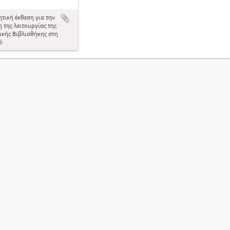
ητική έκθεση για την
 της λειτουργίας της
ικής Βιβλιοθήκης στη
ό