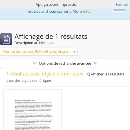
Aperçu avant impression
Fermer
This website uses cookies to enhance your ability to
Ok
browse and load content.
More Info.
Affichage de 1 résultats
Description archivistique
Ίδρυση Δημοτικής Βιβλιοθήκης Λεμεσού
Options de recherche avancée
1 résultats avec objets numériques
Afficher les résultats
avec des objets numériques