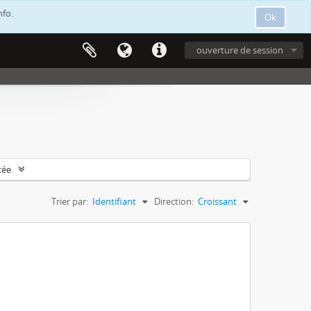
nfo.
Ok
ouverture de session
cée
Trier par:
Identifiant
Direction:
Croissant