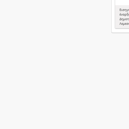
Εισηγ
έναρξη
Δημοτ
Λεμεσ