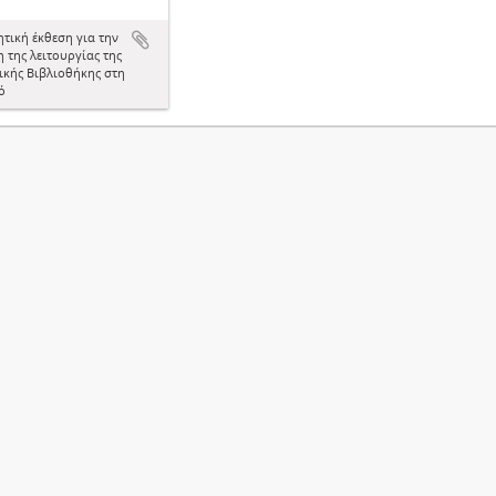
ητική έκθεση για την
 της λειτουργίας της
ικής Βιβλιοθήκης στη
ό