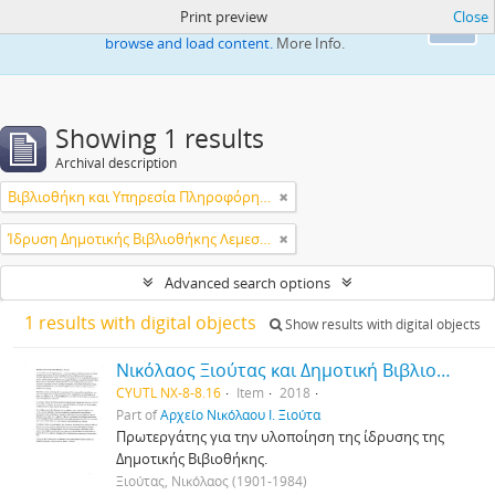
Print preview
Close
This website uses cookies to enhance your ability to
Ok
browse and load content.
More Info.
Showing 1 results
Archival description
Βιβλιοθήκη και Υπηρεσία Πληροφόρησης Τεχνολογικού Πανεπιστημίου Κύπρου
Ίδρυση Δημοτικής Βιβλιοθήκης Λεμεσού
Advanced search options
1 results with digital objects
Show results with digital objects
Νικόλαος Ξιούτας και Δημοτική Βιβλιοθήκη Λεμεσού
CYUTL NX-8-8.16
Item
2018
Part of
Αρχείο Νικόλαου Ι. Ξιούτα
Πρωτεργάτης για την υλοποίηση της ίδρυσης της
Δημοτικής Βιβιοθήκης.
Ξιούτας, Νικόλαος (1901-1984)