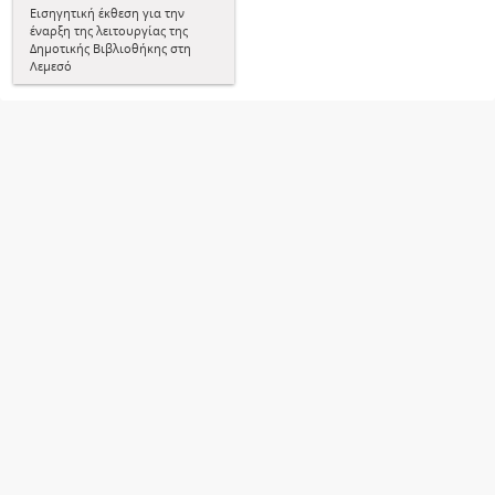
Εισηγητική έκθεση για την
έναρξη της λειτουργίας της
Δημοτικής Βιβλιοθήκης στη
Λεμεσό