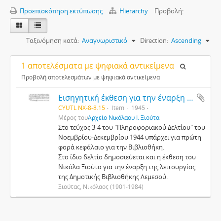
Προεπισκόπηση εκτύπωσης
Hierarchy
Προβολή:
Ταξινόμηση κατά:
Αναγνωριστικό
Direction:
Ascending
1 αποτελέσματα με ψηφιακά αντικείμενα
Προβολή αποτελεσμάτων με ψηφιακά αντικείμενα
Εισηγητική έκθεση για την έναρξη της λειτουργίας της Δημοτικής Βιβλιοθήκης στη Λεμεσό
CYUTL NX-8-8.15
Item
1945
Μέρος του
Αρχείο Νικόλαου Ι. Ξιούτα
Στο τεύχος 3-4 του "Πληροφοριακού Δελτίου" του
Νοεμβρίου-Δεκεμβρίου 1944 υπάρχει για πρώτη
φορά κεφάλαιο για την Βιβλιοθήκη.
Στο ίδιο δελτίο δημοσιεύεται και η έκθεση του
Νικόλα Ξιούτα για την έναρξη της λειτουργίας
της Δημοτικής Βιβλιοθήκης Λεμεσού.
Ξιούτας, Νικόλαος (1901-1984)