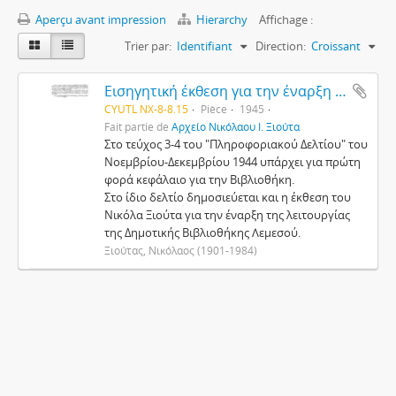
Aperçu avant impression
Hierarchy
Affichage :
Trier par:
Identifiant
Direction:
Croissant
Εισηγητική έκθεση για την έναρξη της λειτουργίας της Δημοτικής Βιβλιοθήκης στη Λεμεσό
CYUTL NX-8-8.15
Pièce
1945
Fait partie de
Αρχείο Νικόλαου Ι. Ξιούτα
Στο τεύχος 3-4 του "Πληροφοριακού Δελτίου" του
Νοεμβρίου-Δεκεμβρίου 1944 υπάρχει για πρώτη
φορά κεφάλαιο για την Βιβλιοθήκη.
Στο ίδιο δελτίο δημοσιεύεται και η έκθεση του
Νικόλα Ξιούτα για την έναρξη της λειτουργίας
της Δημοτικής Βιβλιοθήκης Λεμεσού.
Ξιούτας, Νικόλαος (1901-1984)