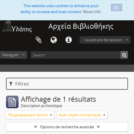
This website uses cookies to enhance your
Ok
ability to browse and load content.
More Info.
Αρχεία Βιβλιοθήκης
ouverture de session
Naviguer
Filtres
Affichage de 1 résultats
Description archivistique
Πληροφοριακό δελτίο
Avec objets numériques
Options de recherche avancée