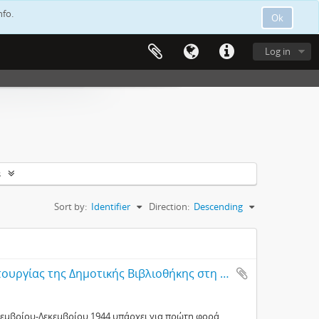
nfo.
Ok
Log in
s
Sort by:
Identifier
Direction:
Descending
Εισηγητική έκθεση για την έναρξη της λειτουργίας της Δημοτικής Βιβλιοθήκης στη Λεμεσό
οεμβρίου-Δεκεμβρίου 1944 υπάρχει για πρώτη φορά