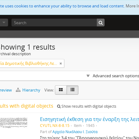
ite uses cookies to enhance your ability to browse and load content.
More I
Showing 1 results
chival description
Λειτουργία Δημοτικής Βιβλιοθήκης Λεμεσού
Advanced search option
preview
Hierarchy
View:
ults with digital objects
Show results with digital objects
CYUTL NX-8-8.15
Item
1945
Part of
Αρχείο Νικόλαου Ι. Ξιούτα
Στο τεύχος 3-4 του "Πληροφοριακού Δελτίου" του Ν