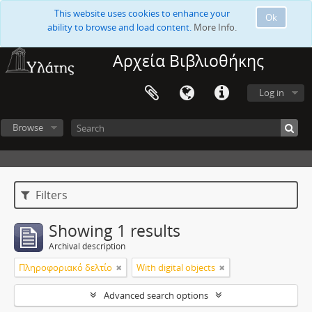
This website uses cookies to enhance your
Ok
ability to browse and load content.
More Info.
Αρχεία Βιβλιοθήκης
Log in
Browse
Filters
Showing 1 results
Archival description
Πληροφοριακό δελτίο
With digital objects
Advanced search options