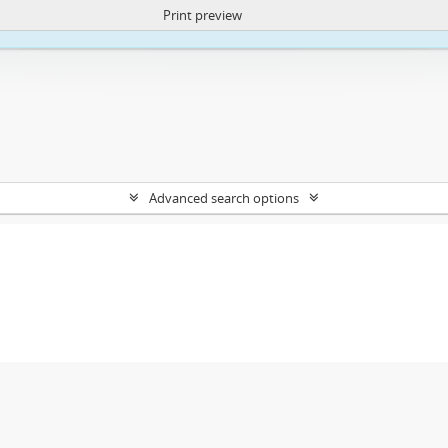
Print preview
ite uses cookies to enhance your ability to browse and load content.
More I
Advanced search options