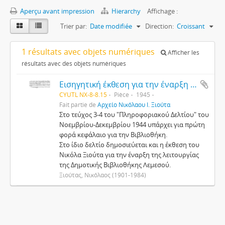
Aperçu avant impression
Hierarchy
Affichage :
Trier par:
Date modifiée
Direction:
Croissant
1 résultats avec objets numériques
Afficher les
résultats avec des objets numériques
Εισηγητική έκθεση για την έναρξη της λειτουργίας της Δημοτικής Βιβλιοθήκης στη Λεμεσό
CYUTL NX-8-8.15
Pièce
1945
Fait partie de
Αρχείο Νικόλαου Ι. Ξιούτα
Στο τεύχος 3-4 του "Πληροφοριακού Δελτίου" του
Νοεμβρίου-Δεκεμβρίου 1944 υπάρχει για πρώτη
φορά κεφάλαιο για την Βιβλιοθήκη.
Στο ίδιο δελτίο δημοσιεύεται και η έκθεση του
Νικόλα Ξιούτα για την έναρξη της λειτουργίας
της Δημοτικής Βιβλιοθήκης Λεμεσού.
Ξιούτας, Νικόλαος (1901-1984)