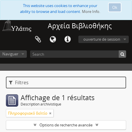
This website uses cookies to enhance your
Ok
ability to browse and load content.
More Info.
Αρχεία Βιβλιοθήκης
ouverture de session
Naviguer
Filtres
Affichage de 1 résultats
Description archivistique
Πληροφοριακό δελτίο
Options de recherche avancée