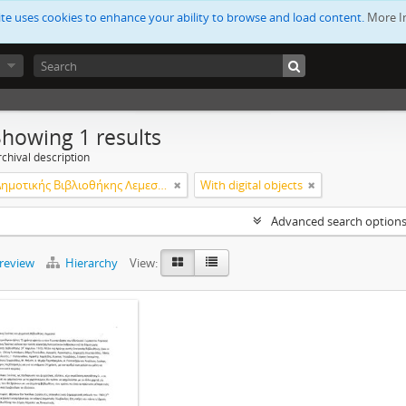
ite uses cookies to enhance your ability to browse and load content.
More I
Showing 1 results
chival description
Ίδρυση Δημοτικής Βιβλιοθήκης Λεμεσού
With digital objects
Advanced search option
preview
Hierarchy
View: