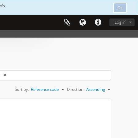
nfo.
Ok
Log in
s
Sort by:
Reference code
Direction:
Ascending