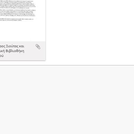
αος Ξιούτας και
ική Βιβλιοθήκη
ού