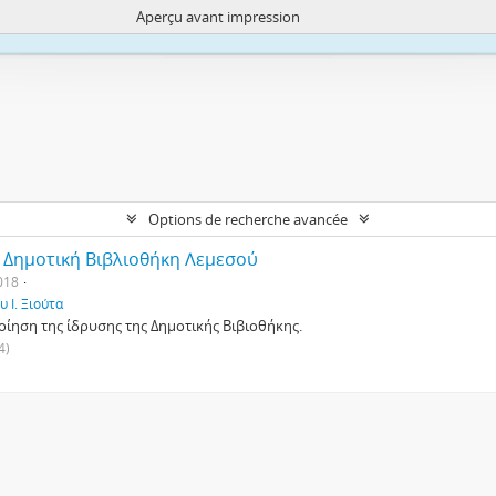
Aperçu avant impression
ite uses cookies to enhance your ability to browse and load content.
More I
Options de recherche avancée
ι Δημοτική Βιβλιοθήκη Λεμεσού
018
 Ι. Ξιούτα
ίηση της ίδρυσης της Δημοτικής Βιβιοθήκης.
4)