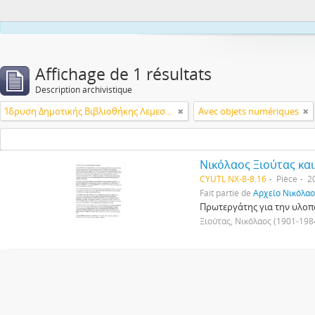
This webs
Affichage de 1 résultats
Description archivistique
Ίδρυση Δημοτικής Βιβλιοθήκης Λεμεσού
Avec objets numériques
Νικόλαος Ξιούτας κα
CYUTL NX-8-8.16
Pièce
2
Fait partie de
Αρχείο Νικόλαου
Πρωτεργάτης για την υλοπο
Ξιούτας, Νικόλαος (1901-198