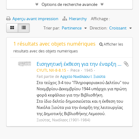
Options de recherche avancée
Aperçu avant impression
Hierarchy
Affichage :
Trier par:
Pertinence
Direction:
Croissant
1 résultats avec objets numériques
Afficher les
résultats avec des objets numériques
Εισηγητική έκθεση για την έναρξη της λειτουργίας της Δημοτικής Βιβλιοθήκης στη Λεμεσό
CYUTL NX-8-8.15
Pièce
1945
Fait partie de
Αρχείο Νικόλαου Ι. Ξιούτα
Στο τεύχος 3-4 του "Πληροφοριακού Δελτίου" του
Νοεμβρίου-Δεκεμβρίου 1944 υπάρχει για πρώτη
φορά κεφάλαιο για την Βιβλιοθήκη.
Στο ίδιο δελτίο δημοσιεύεται και η έκθεση του
Νικόλα Ξιούτα για την έναρξη της λειτουργίας
της Δημοτικής Βιβλιοθήκης Λεμεσού.
Ξιούτας, Νικόλαος (1901-1984)