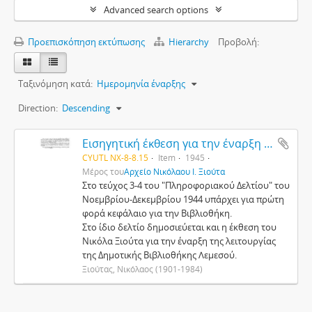
Advanced search options
Προεπισκόπηση εκτύπωσης
Hierarchy
Προβολή:
Ταξινόμηση κατά:
Ημερομηνία έναρξης
Direction:
Descending
Εισηγητική έκθεση για την έναρξη της λειτουργίας της Δημοτικής Βιβλιοθήκης στη Λεμεσό
CYUTL NX-8-8.15
Item
1945
Μέρος του
Αρχείο Νικόλαου Ι. Ξιούτα
Στο τεύχος 3-4 του "Πληροφοριακού Δελτίου" του
Νοεμβρίου-Δεκεμβρίου 1944 υπάρχει για πρώτη
φορά κεφάλαιο για την Βιβλιοθήκη.
Στο ίδιο δελτίο δημοσιεύεται και η έκθεση του
Νικόλα Ξιούτα για την έναρξη της λειτουργίας
της Δημοτικής Βιβλιοθήκης Λεμεσού.
Ξιούτας, Νικόλαος (1901-1984)