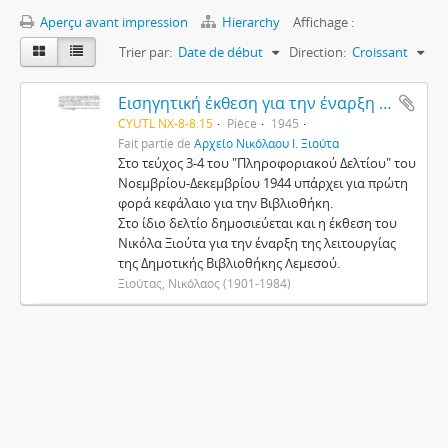
Aperçu avant impression
Hierarchy
Affichage :
Trier par:
Date de début
Direction:
Croissant
Εισηγητική έκθεση για την έναρξη της λειτουργίας της Δημοτικής Βιβλιοθήκης στη Λεμεσό
CYUTL NX-8-8.15
Pièce
1945
Fait partie de
Αρχείο Νικόλαου Ι. Ξιούτα
Στο τεύχος 3-4 του "Πληροφοριακού Δελτίου" του
Νοεμβρίου-Δεκεμβρίου 1944 υπάρχει για πρώτη
φορά κεφάλαιο για την Βιβλιοθήκη.
Στο ίδιο δελτίο δημοσιεύεται και η έκθεση του
Νικόλα Ξιούτα για την έναρξη της λειτουργίας
της Δημοτικής Βιβλιοθήκης Λεμεσού.
Ξιούτας, Νικόλαος (1901-1984)