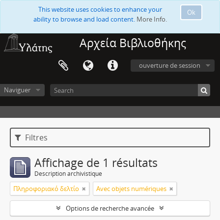
This website uses cookies to enhance your
Ok
ability to browse and load content.
More Info.
Αρχεία Βιβλιοθήκης
ouverture de session
Naviguer
Filtres
Affichage de 1 résultats
Description archivistique
Πληροφοριακό δελτίο
Avec objets numériques
Options de recherche avancée