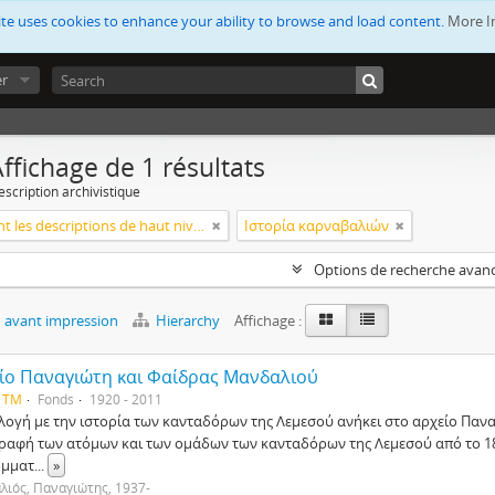
ite uses cookies to enhance your ability to browse and load content.
More I
er
ffichage de 1 résultats
escription archivistique
Seulement les descriptions de haut niveau
Ιστορία καρναβαλιών
Options de recherche avan
 avant impression
Hierarchy
Affichage :
ίο Παναγιώτη και Φαίδρας Μανδαλιού
 TM
Fonds
1920 - 2011
λογή με την ιστορία των κανταδόρων της Λεμεσού ανήκει στο αρχείο Παν
ραφή των ατόμων και των ομάδων των κανταδόρων της Λεμεσού από το 18
όμματ
...
»
ιός, Παναγιώτης, 1937-