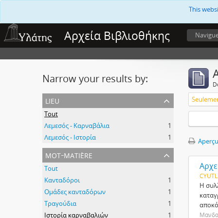
This webs
Αρχεία Βιβλιοθήκης
Navigu
A
Narrow your results by:
D
lieu
Tout
Λεμεσός - Καρναβάλια
1
Λεμεσός - Ιστορία
1
Aperçu
mot-matière
Αρχε
Tout
CYUTL
Κανταδόροι
1
Η συλ
Ομάδες κανταδόρων
1
καταγ
Τραγούδια
1
αποκ
Ιστορία καρναβαλιών
1
Μανδαλ