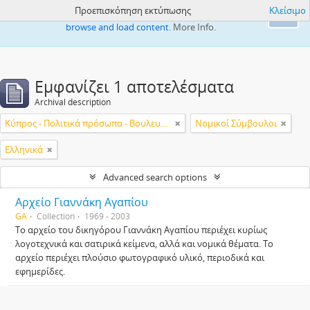
Προεπισκόπηση εκτύπωσης
Κλείσιμο
This website uses cookies to enhance your ability to
Ok
browse and load content.
More Info.
Εμφανίζει 1 αποτελέσματα
Archival description
Κύπρος - Πολιτικά πρόσωπα - Βουλευτές
Νομικοί Σύμβουλοι
Ελληνικά
Advanced search options
Αρχείο Γιαννάκη Αγαπίου
GA
Collection
1969 - 2003
Το αρχείο του δικηγόρου Γιαννάκη Αγαπίου περιέχει κυρίως
λογοτεχνικά και σατιρικά κείμενα, αλλά και νομικά θέματα. Το
αρχείο περιέχει πλούσιο φωτογραφικό υλικό, περιοδικά και
εφημερίδες.