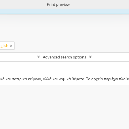
Print preview
ite uses cookies to enhance your ability to browse and load content.
More I
glish
Advanced search options
ά και σατιρικά κείμενα, αλλά και νομικά θέματα. Το αρχείο περιέχει πλού