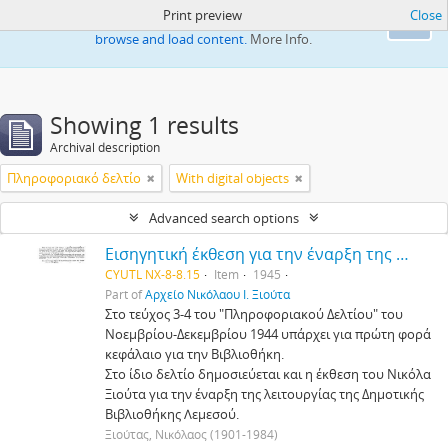
Print preview
Close
This website uses cookies to enhance your ability to
Ok
browse and load content.
More Info.
Showing 1 results
Archival description
Πληροφοριακό δελτίο
With digital objects
Advanced search options
Εισηγητική έκθεση για την έναρξη της λειτουργίας της Δημοτικής Βιβλιοθήκης στη Λεμεσό
CYUTL NX-8-8.15
Item
1945
Part of
Αρχείο Νικόλαου Ι. Ξιούτα
Στο τεύχος 3-4 του "Πληροφοριακού Δελτίου" του
Νοεμβρίου-Δεκεμβρίου 1944 υπάρχει για πρώτη φορά
κεφάλαιο για την Βιβλιοθήκη.
Στο ίδιο δελτίο δημοσιεύεται και η έκθεση του Νικόλα
Ξιούτα για την έναρξη της λειτουργίας της Δημοτικής
Βιβλιοθήκης Λεμεσού.
Ξιούτας, Νικόλαος (1901-1984)