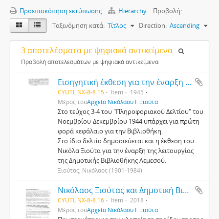
Προεπισκόπηση εκτύπωσης
Hierarchy
Προβολή:
Ταξινόμηση κατά:
Τίτλος
Direction:
Ascending
3 αποτελέσματα με ψηφιακά αντικείμενα
Προβολή αποτελεσμάτων με ψηφιακά αντικείμενα
Εισηγητική έκθεση για την έναρξη της λειτουργίας της Δημοτικής Βιβλιοθήκης στη Λεμεσό
CYUTL NX-8-8.15
Item
1945
Μέρος του
Αρχείο Νικόλαου Ι. Ξιούτα
Στο τεύχος 3-4 του "Πληροφοριακού Δελτίου" του
Νοεμβρίου-Δεκεμβρίου 1944 υπάρχει για πρώτη
φορά κεφάλαιο για την Βιβλιοθήκη.
Στο ίδιο δελτίο δημοσιεύεται και η έκθεση του
Νικόλα Ξιούτα για την έναρξη της λειτουργίας
της Δημοτικής Βιβλιοθήκης Λεμεσού.
Ξιούτας, Νικόλαος (1901-1984)
Νικόλαος Ξιούτας και Δημοτική Βιβλιοθήκη Λεμεσού
CYUTL NX-8-8.16
Item
2018
Μέρος του
Αρχείο Νικόλαου Ι. Ξιούτα