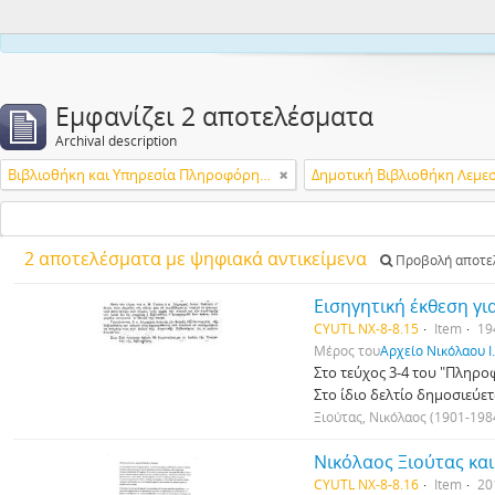
This webs
Εμφανίζει 2 αποτελέσματα
Archival description
Βιβλιοθήκη και Υπηρεσία Πληροφόρησης Τεχνολογικού Πανεπιστημίου Κύπρου
Δημοτική Βιβλιοθήκη Λεμε
2 αποτελέσματα με ψηφιακά αντικείμενα
Προβολή αποτελ
Εισηγητική έκθεση γι
CYUTL NX-8-8.15
Item
19
Μέρος του
Αρχείο Νικόλαου Ι
Στο τεύχος 3-4 του "Πληρο
Στο ίδιο δελτίο δημοσιεύετ
Ξιούτας, Νικόλαος (1901-198
Νικόλαος Ξιούτας κα
CYUTL NX-8-8.16
Item
20