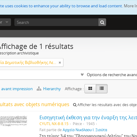
ite uses cookies to enhance your ability to browse and load content.
More I
er
ffichage de 1 résultats
escription archivistique
Λειτουργία Δημοτικής Βιβλιοθήκης Λεμεσού
Options de recherche avan
 avant impression
Hierarchy
Affichage :
sultats avec objets numériques
Afficher les résultats avec des obj
CYUTL NX-8-8.15
Pièce
1945
Fait partie de
Αρχείο Νικόλαου Ι. Ξιούτα
Στο τεύχος 3-4 του "Πληροφοριακού Δελτίου" του Ν