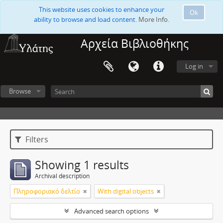
This website uses cookies to enhance your
Ok
ability to browse and load content.
More Info.
Αρχεία Βιβλιοθήκης
Log in
Browse
Filters
Showing 1 results
Archival description
Πληροφοριακό δελτίο
With digital objects
Advanced search options