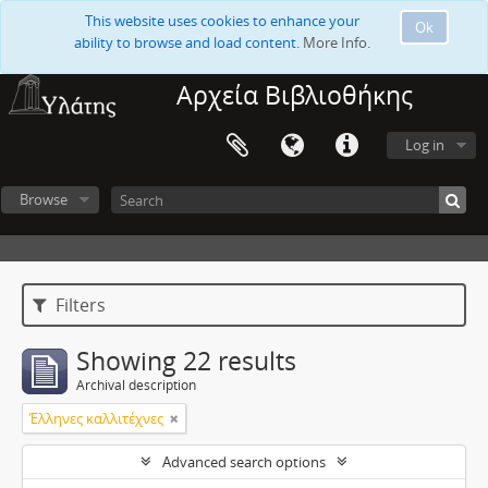
This website uses cookies to enhance your
Ok
ability to browse and load content.
More Info.
Αρχεία Βιβλιοθήκης
Log in
Browse
Filters
Showing 22 results
Archival description
Έλληνες καλλιτέχνες
Advanced search options