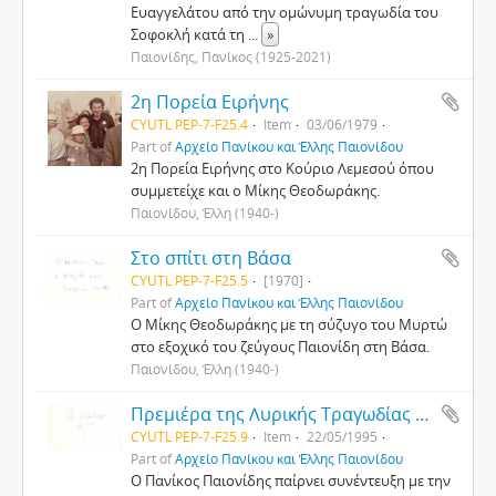
Ευαγγελάτου από την ομώνυμη τραγωδία του
Σοφοκλή κατά τη
...
»
Παιονίδης, Πανίκος (1925-2021)
2η Πορεία Ειρήνης
CYUTL PEP-7-F25.4
Item
03/06/1979
Part of
Αρχείο Πανίκου και Έλλης Παιονίδου
2η Πορεία Ειρήνης στο Κούριο Λεμεσού όπου
συμμετείχε και ο Μίκης Θεοδωράκης.
Παιονίδου, Έλλη (1940-)
Στο σπίτι στη Βάσα
CYUTL PEP-7-F25.5
[1970]
Part of
Αρχείο Πανίκου και Έλλης Παιονίδου
Ο Μίκης Θεοδωράκης με τη σύζυγο του Μυρτώ
στο εξοχικό του ζεύγους Παιονίδη στη Βάσα.
Παιονίδου, Έλλη (1940-)
Πρεμιέρα της Λυρικής Τραγωδίας – Όπερας «Ηλέκτρα» του Μίκη Θεοδωράκη
CYUTL PEP-7-F25.9
Item
22/05/1995
Part of
Αρχείο Πανίκου και Έλλης Παιονίδου
Ο Πανίκος Παιονίδης παίρνει συνέντευξη με την