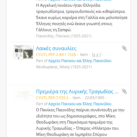
Η Αγγελική Ιονάτου ήταν Eλληνίδα
τραγουδίστρια, τραγουδοποιός και κιθαρίστρια.
Έκανε κυρίως καριέρα στη Γαλλία και μελοποίησε
Έλληνες ποιητές ενώ έκανε γνωστή στους
Γάλλους τη Σαπφώ.
Παιονίδης, Πανίκος (1925-2021)
Λαϊκές συναυλίες
CYUTL PEP-2-BA1.1528
Item
[χ.χ.]
Part of
Αρχείο Πανίκου και Έλλης Παιονίδου
Θεοδωράκης, Μίκης (1925-2021)
Πρεμιέρα της Λυρικής Τραγωδίας – Όπερας «Ηλέκτρα» του Μίκη Θεοδωράκη
CYUTL PEP-7-F25.2
Item
22/05/1995
Part of
Αρχείο Πανίκου και Έλλης Παιονίδου
Ο Πανίκος Παιονίδης παίρνει συνέντευξη με την
ιδιότητα του ως δημοσιογράφος, στο Μίκη
Θεοδωράκη στη Παγκόσμια πρεμιέρα της
Λυρικής Τραγωδίας – Όπερας «Ηλέκτρα» του
Μίκη Θεοδωράκη σε λιμπρέτο Σπύρου