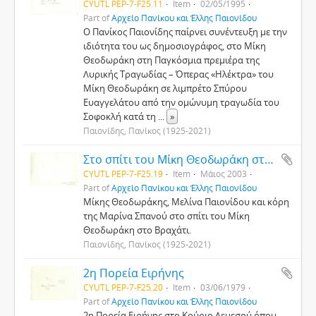
CYUTL PEP-7-F25.11
Item
02/05/1995
Part of
Αρχείο Πανίκου και Έλλης Παιονίδου
Ο Πανίκος Παιονίδης παίρνει συνέντευξη με την
ιδιότητα του ως δημοσιογράφος, στο Μίκη
Θεοδωράκη στη Παγκόσμια πρεμιέρα της
Λυρικής Τραγωδίας – Όπερας «Ηλέκτρα» του
Μίκη Θεοδωράκη σε λιμπρέτο Σπύρου
Ευαγγελάτου από την ομώνυμη τραγωδία του
Σοφοκλή κατά τη
...
»
Παιονίδης, Πανίκος (1925-2021)
Στο σπίτι του Μίκη Θεοδωράκη στο Βραχάτι
CYUTL PEP-7-F25.19
Item
Μάιος 2003
Part of
Αρχείο Πανίκου και Έλλης Παιονίδου
Μίκης Θεοδωράκης, Μελίνα Παιονίδου και κόρη
της Μαρίνα Σπανού στο σπίτι του Μίκη
Θεοδωράκη στο Βραχάτι.
Παιονίδης, Πανίκος (1925-2021)
2η Πορεία Ειρήνης
CYUTL PEP-7-F25.20
Item
03/06/1979
Part of
Αρχείο Πανίκου και Έλλης Παιονίδου
2η Πορεία Ειρήνης στο Κούριο Λεμεσού όπου