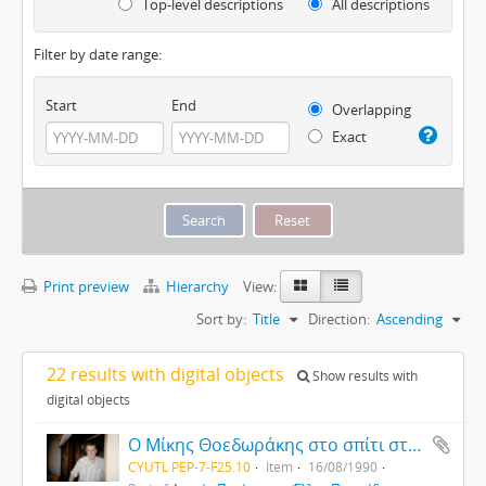
Top-level descriptions
All descriptions
Filter by date range:
Start
End
Overlapping
Exact
Print preview
Hierarchy
View:
Sort by:
Title
Direction:
Ascending
22 results with digital objects
Show results with
digital objects
Ο Μίκης Θοεδωράκης στο σπίτι στο Βραχάτι.
CYUTL PEP-7-F25.10
Item
16/08/1990