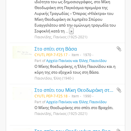
ιδιότητα του ως δημοσιογράφος, στο Μίκη
Θεοδωράκη στη Παγκόσμια πρεμιέρα της
Λυρικής Τραγωδίας – Όπερας «Ηλέκτρα» του
Μίκη Θεοδωράκη σε λιμπρέτο Σπύρου
Ευαγγελάτου από την ομώνυμη τραγωδία του
Σοφοκλή κατά τη
...
»
Παιονίδης, Πανίκος (1925-2021)
Στο σπίτι στη Βάσα
CYUTL PEP-7-F25.17
Item
1970
Part of
Αρχείο Πανίκου και Έλλης Παιονίδου
Ο Μίκης θοεδωράκης, η Έλλη Παιονίδου και η
κόρη της στο εξοχικό τους στη Βάσα.
Παιονίδου, Έλλη (1940-)
Στο σπίτι του Μίκη Θεοδωράκη στο Βραχάτι
CYUTL PEP-7-F25.18
Item
1990
Part of
Αρχείο Πανίκου και Έλλης Παιονίδου
Ο Μίκης Θοεδωράκης στο σπίτι στο Βραχάτι.
Παιονίδης, Πανίκος (1925-2021)