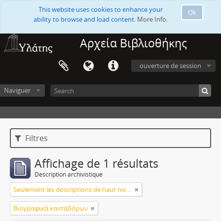
This website uses cookies to enhance your
Ok
ability to browse and load content.
More Info.
Αρχεία Βιβλιοθήκης
ouverture de session
Naviguer
Filtres
Affichage de 1 résultats
Description archivistique
Seulement les descriptions de haut niveau
Βιογραφικά κανταδόρων