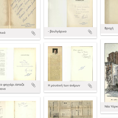
Βροχή
- βουλγάρικο
σικό
το φεγγάρι έσταζε
Η μουσική των ανέμων
πονο
Νέα Υόρκ