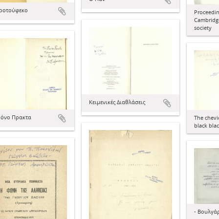
ροτούφεκο
Proceedin
Cambridge
society
Κειμενικές Διαθλάσεις
μόνο Πρακτα
The chevi
black blac
- Βουλγά