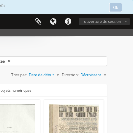
nfo.
Ok
ouverture de session
cée
Trier par:
Date de début
Direction:
Décroissant
s objets numériques