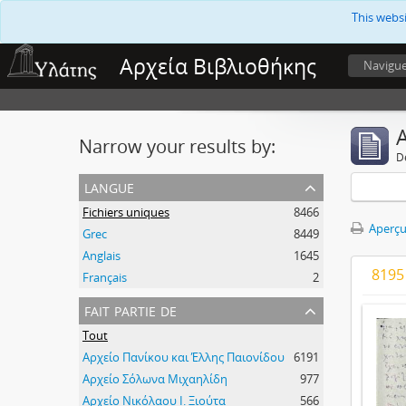
This webs
Αρχεία Βιβλιοθήκης
Navigu
A
Narrow your results by:
D
langue
Fichiers uniques
8466
Aperçu
Grec
8449
Anglais
1645
8195
Français
2
fait partie de
Tout
Αρχείο Πανίκου και Έλλης Παιονίδου
6191
Αρχείο Σόλωνα Μιχαηλίδη
977
Αρχείο Νικόλαου Ι. Ξιούτα
566