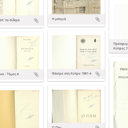
Η μπογιά
απ΄τα σίδερα
Πρόσφυγα
Κύπρος 1
Θέατρο στη Κύπρο 1981-4
κα - Τόμος Α
Ο Παν