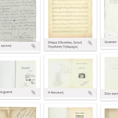
Quatrain
Όπερα Οδυσσέας, Σκηνή
 κριτική
Πηνελόπη-Τηλέμαχος
la guerre
Η Μουσική
Στην αγκ