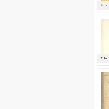
Το ψα
Τρία 