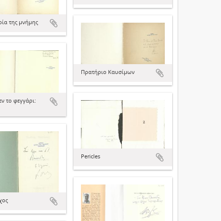
ρία της μνήμης
Πρατήριο Καυσίμων
ν το φεγγάρι:
Pericles
χος