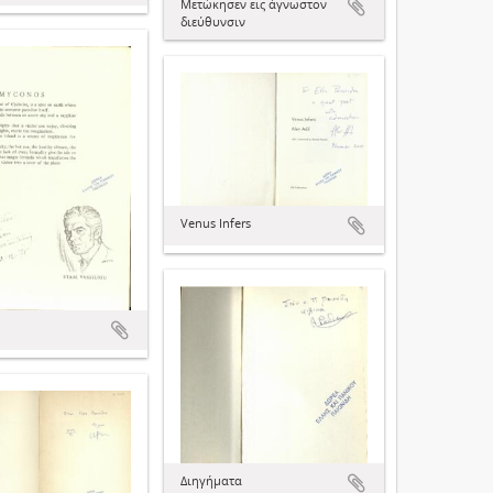
Μετώκησεν εις άγνωστον
διεύθυνσιν
Venus Infers
Διηγήματα