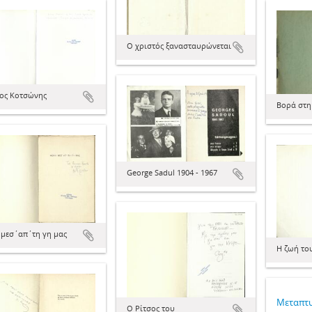
Ο χριστός ξανασταυρώνεται
ος Κοτσώνης
Βορά στ
George Sadul 1904 - 1967
μεσ΄απ΄τη γη μας
Η ζωή το
Μεταπτυ
Ο Ρίτσος του