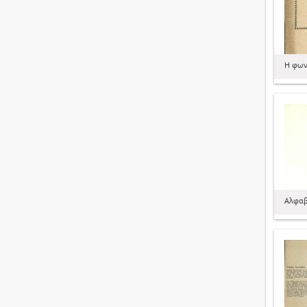
Η φων
Αλφαβ