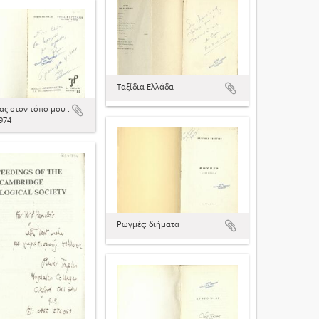
Ταξίδια Ελλάδα
ς στον τόπο μου :
974
Ρωγμές: διήματα