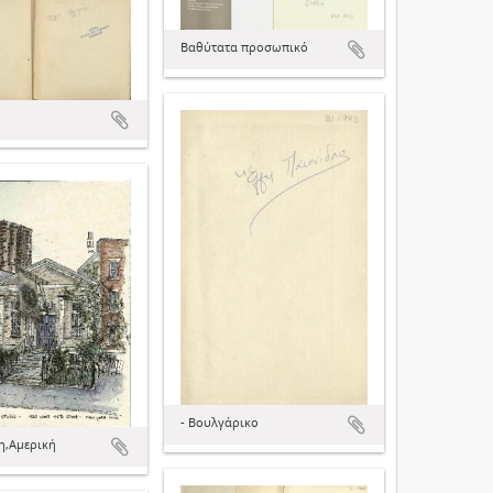
Βαθύτατα προσωπικό
- Βουλγάρικο
η,Αμερική