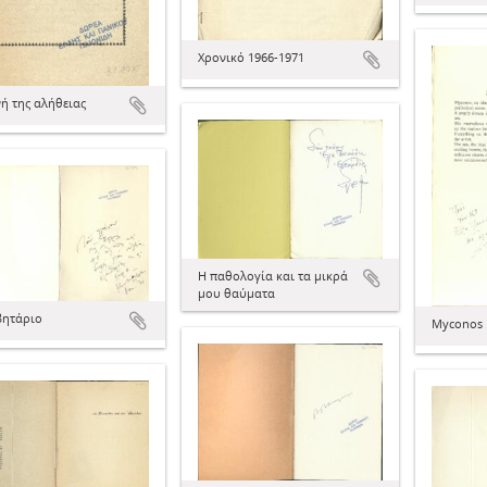
Χρονικό 1966-1971
ή της αλήθειας
Η παθολογία και τα μικρά
μου θαύματα
ητάριο
Myconos