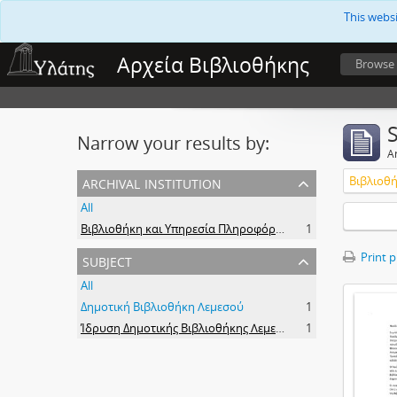
This webs
Αρχεία Βιβλιοθήκης
Browse
Narrow your results by:
Ar
archival institution
All
Βιβλιοθήκη και Υπηρεσία Πληροφόρησης Τεχνολογικού Πανεπιστημίου Κύπρου
1
subject
Print 
All
Δημοτική Βιβλιοθήκη Λεμεσού
1
Ίδρυση Δημοτικής Βιβλιοθήκης Λεμεσού
1