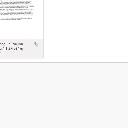
αος Ξιούτας και
ική Βιβλιοθήκη
ού