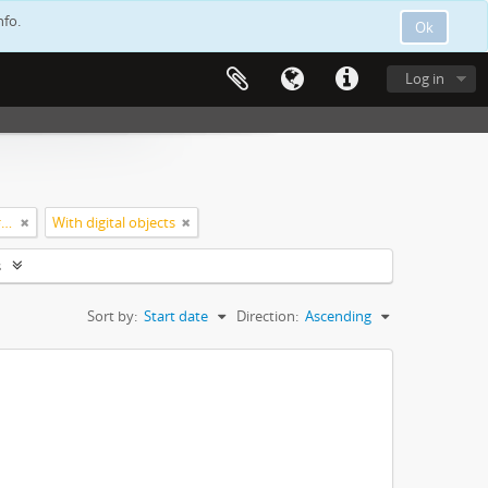
nfo.
Ok
Log in
Ίδρυση Δημοτικής Βιβλιοθήκης Λεμεσού
With digital objects
s
Sort by:
Start date
Direction:
Ascending