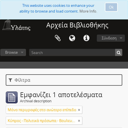
This website uses cookies to enhance your
Ok
ability to browse and load content.
More Info.
Αρχεία Βιβλιοθήκης
Σύνδεση
Browse
Φίλτρα
Εμφανίζει 1 αποτελέσματα
Archival description
Μόνο περιγραφές στο ανώτερο επίπεδο
Κύπρος - Πολιτικά πρόσωπα - Βουλευτές