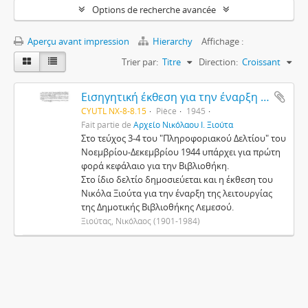
Options de recherche avancée
Aperçu avant impression
Hierarchy
Affichage :
Trier par:
Titre
Direction:
Croissant
Εισηγητική έκθεση για την έναρξη της λειτουργίας της Δημοτικής Βιβλιοθήκης στη Λεμεσό
CYUTL NX-8-8.15
Pièce
1945
Fait partie de
Αρχείο Νικόλαου Ι. Ξιούτα
Στο τεύχος 3-4 του "Πληροφοριακού Δελτίου" του
Νοεμβρίου-Δεκεμβρίου 1944 υπάρχει για πρώτη
φορά κεφάλαιο για την Βιβλιοθήκη.
Στο ίδιο δελτίο δημοσιεύεται και η έκθεση του
Νικόλα Ξιούτα για την έναρξη της λειτουργίας
της Δημοτικής Βιβλιοθήκης Λεμεσού.
Ξιούτας, Νικόλαος (1901-1984)