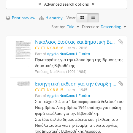
Advanced search options
Print preview
Hierarchy
View:
Sort by:
Title
Direction:
Descending
Νικόλαος Ξιούτας και Δημοτική Βιβλιοθήκη Λεμεσού
CYUTL NX-8-8.16
Item
2018
Part of
Αρχείο Νικόλαου Ι. Ξιούτα
Πρωτεργάτης για την υλοποίηση της ίδρυσης της
Δημοτικής Βιβιοθήκης.
Ξιούτας, Νικόλαος (1901-1984)
Εισηγητική έκθεση για την έναρξη της λειτουργίας της Δημοτικής Βιβλιοθήκης στη Λεμεσό
CYUTL NX-8-8.15
Item
1945
Part of
Αρχείο Νικόλαου Ι. Ξιούτα
Στο τεύχος 3-4 του "Πληροφοριακού Δελτίου" του
Νοεμβρίου-Δεκεμβρίου 1944 υπάρχει για πρώτη
φορά κεφάλαιο για την Βιβλιοθήκη.
Στο ίδιο δελτίο δημοσιεύεται και η έκθεση του
Νικόλα Ξιούτα για την έναρξη της λειτουργίας
της Δημοτικής Βιβλιοθήκης Λεμεσού.