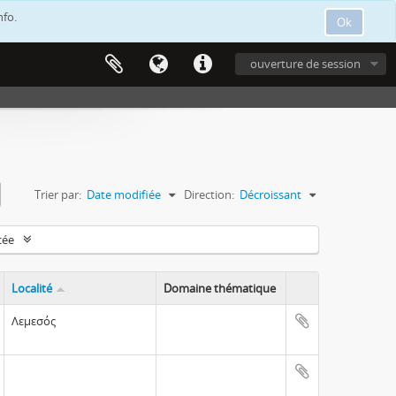
nfo.
Ok
ouverture de session
Trier par:
Date modifiée
Direction:
Décroissant
cée
Localité
Domaine thématique
Λεμεσός