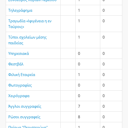
Τηλεγράφημα
1
0
Τραγωδία «Ιφιγένεια η εν
1
0
Ταύροις»
Τύποι σχολείων μέσης
1
0
παιδείας
Υπηρεσιακά
0
0
Φεστβάλ
0
0
Φιλική Εταιρεία
1
0
Φωτογραφίες
0
0
Χειρόγραφα
0
0
Άγγλοι συγγραφείς
7
0
Ρώσοι συγγραφείς
8
0
Ποίημα "Περιστερώνα"
1
0