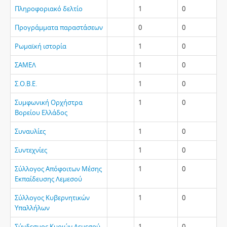
Πληροφοριακό δελτίο
1
0
Προγράμματα παραστάσεων
0
0
Ρωμαϊκή ιστορία
1
0
ΣΑΜΕΛ
1
0
Σ.Ο.Β.Ε.
1
0
Συμφωνική Ορχήστρα
1
0
Βορείου Ελλάδος
Συναυλίες
1
0
Συντεχνίες
1
0
Σύλλογος Απόφοιτων Μέσης
1
0
Εκπαίδευσης Λεμεσού
Σύλλογος Κυβερνητικών
1
0
Υπαλλήλων
Σύνδεσμος Κυριών Λεμεσού
1
0