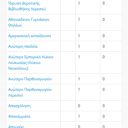
Ίδρυση Δημοτικής
1
0
Βιβλιοθήκης Λεμεσού
Αθηναϊδειον Γυμνάσιον
1
0
Θηλέων
Αμερικανική εκπαίδευση
1
0
Ανώτερη παιδεία
1
0
Ανώτερο Εμπορικό Λύκειο
1
0
Λευκωσίας (Λύκειο
Νεοκλέους)
Ανώτερο Παρθεναγωγείο
1
0
Ανώτερο Παρθεναγωγείο
1
0
Λεμεσού
Απασχόληση
0
0
Αποκόμματα
1
0
Απουσίες
0
0