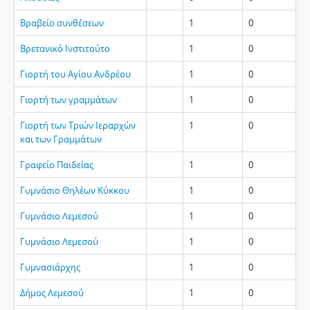
Βραβείο συνθέσεων
1
0
Βρετανικό Ινστιτούτο
1
0
Γιορτή του Αγίου Ανδρέου
1
0
Γιορτή των γραμμάτων
1
0
Γιορτή των Τριών Ιεραρχών
1
0
και των Γραμμάτων
Γραφείο Παιδείας
1
0
Γυμνάσιο Θηλέων Κύκκου
1
0
Γυμνάσιο Λεμεσού
1
0
Γυμνάσιο Λεμεσού
1
0
Γυμνασιάρχης
1
0
Δήμος Λεμεσού
1
0