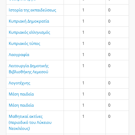
Ιστορία της εκπαιδεύσεως
1
0
Κυπριακή Δημοκρατία
1
0
Κυπριακός ελληνισμός
1
0
Κυπριακός τύπος
1
0
Λαογραφία
1
0
Λειτουργία Δημοτικής
1
0
Βιβλιοθήκης Λεμεσού
Λογοτέχνης
1
0
Μέση παιδεία
1
0
Μέση παιδεία
1
0
Μαθητικαί ακτίνες
1
0
(περιοδικό του Λύκειου
Νεοκλέους)