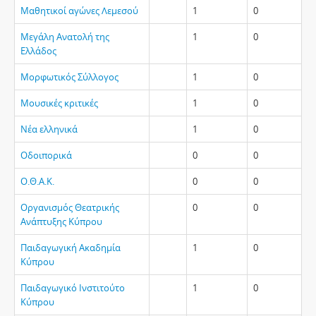
Μαθητικοί αγώνες Λεμεσού
1
0
Μεγάλη Ανατολή της
1
0
Ελλάδος
Μορφωτικός Σύλλογος
1
0
Μουσικές κριτικές
1
0
Νέα ελληνικά
1
0
Οδοιπορικά
0
0
Ο.Θ.Α.Κ.
0
0
Οργανισμός Θεατρικής
0
0
Ανάπτυξης Κύπρου
Παιδαγωγική Ακαδημία
1
0
Κύπρου
Παιδαγωγικό Ινστιτούτο
1
0
Κύπρου