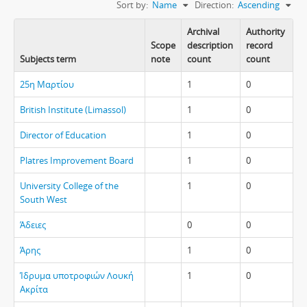
Sort by:
Name
Direction:
Ascending
Archival
Authority
Scope
description
record
Subjects term
note
count
count
25η Μαρτίου
1
0
British Institute (Limassol)
1
0
Director of Education
1
0
Platres Improvement Board
1
0
University College of the
1
0
South West
Άδειες
0
0
Άρης
1
0
Ίδρυμα υποτροφιών Λουκή
1
0
Ακρίτα