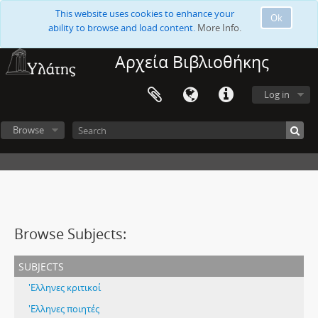
This website uses cookies to enhance your
Ok
ability to browse and load content.
More Info.
Αρχεία Βιβλιοθήκης
Log in
Browse
Browse Subjects:
subjects
'Ελληνες κριτικοί
'Ελληνες ποιητές