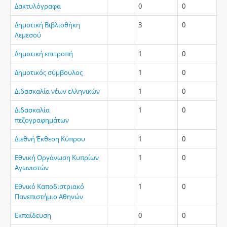
Δακτυλόγραφα
0
0
Δημοτική Βιβλιοθήκη
3
0
Λεμεσού
Δημοτική επιτροπή
1
0
Δημοτικός σύμβουλος
1
0
Διδασκαλία νέων ελληνικών
1
0
Διδασκαλία
1
0
πεζογραφημάτων
Διεθνή Έκθεση Κύπρου
1
0
Εθνική Οργάνωση Κυπρίων
1
0
Αγωνιστών
Εθνικό Καποδιστριακό
1
0
Πανεπιστήμιο Αθηνών
Εκπαίδευση
0
0