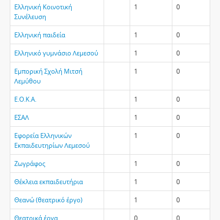
Ελληνική Κοινοτική
1
0
Συνέλευση
Ελληνική παιδεία
1
0
Ελληνικό γυμνάσιο Λεμεσού
1
0
Εμπορική Σχολή Μιτσή
1
0
Λεμύθου
Ε.Ο.Κ.Α.
1
0
ΕΣΑΛ
1
0
Εφορεία Ελληνικών
1
0
Εκπαιδευτηρίων Λεμεσού
Ζωγράφος
1
0
Θέκλεια εκπαιδευτήρια
1
0
Θεανώ (θεατρικό έργο)
1
0
Θεατρικά έργα
0
0