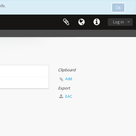
nfo.
Ok
Log in
Clipboard
Add
Export
EAC