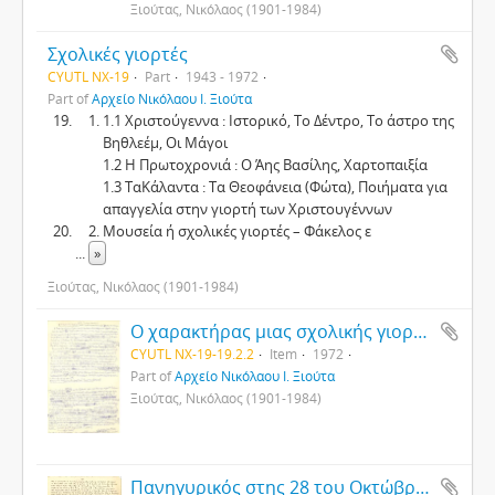
Ξιούτας, Νικόλαος (1901-1984)
Σχολικές γιορτές
CYUTL NX-19
Part
1943 - 1972
Part of
Αρχείο Νικόλαου Ι. Ξιούτα
1.1 Χριστούγεννα : Ιστορικό, Το Δέντρο, Το άστρο της
Βηθλεέμ, Οι Μάγοι
1.2 Η Πρωτοχρονιά : Ο Άης Βασίλης, Χαρτοπαιξία
1.3 ΤαΚάλαντα : Τα Θεοφάνεια (Φώτα), Ποιήματα για
απαγγελία στην γιορτή των Χριστουγέννων
Μουσεία ή σχολικές γιορτές – Φάκελος ε
...
»
Ξιούτας, Νικόλαος (1901-1984)
Ο χαρακτήρας μιας σχολικής γιορτής
CYUTL NX-19-19.2.2
Item
1972
Part of
Αρχείο Νικόλαου Ι. Ξιούτα
Ξιούτας, Νικόλαος (1901-1984)
Πανηγυρικός στης 28 του Οκτώβρη 1943