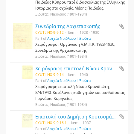
Παιδείας Κύπρου περί διδασκαλίας της Ελληνικής
Ιστορίας στα σχολεία Μέσης Παιδείας.
Ξιούτας, Νικόλαος (1901-1984)
Συνεδρία της Αρχιεπισκοπής
CYUTL NX-9-9.12
Item
1928 - 1930
Part of
Αρχείο Νικόλαου Ι. Ξιούτα
Χειρόγραφο : Οργάνωση Λ.Μ.Π.Κ. 1928-1930,
Συνεδρία της Αρχιεπισκοπής
Ξιούτας, Νικόλαος (1901-1984)
Χειρόγραφη επιστολή Νίκου Κρανιδιώτη, 8/4/1940
CYUTL NX-9-9.14
Item
1940
Part of
Αρχείο Νικόλαου Ι. Ξιούτα
Χειρόγραφη επιστολή Νίκου Κρανιδιώτη,
8/4/1940. Κατάλογος καθηγητών και μισθοδοσίας
Γυμνάσιο Κυρηνείας.
Ξιούτας, Νικόλαος (1901-1984)
Επιστολή του Δημήτρη Κουτουμάνου προς Νικόλαο Ξιούτα αναφορικά με Δέρβη-Παύλου Χ Ιωάννου
CYUTL NX-9-9.16.1
Item
1937
Part of
Αρχείο Νικόλαου Ι. Ξιούτα