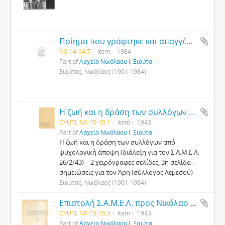
Ποίημα που γράφτηκε και απαγγέλθηκε από τον Μιχάλη Πασιαρδή στην κηδεία του Νικόλαου Ξιούτα, 2/6/1984
NX-14-14.7
Item
1984
Part of
Αρχείο Νικόλαου Ι. Ξιούτα
Ξιούτας, Νικόλαος (1901-1984)
H ζωή και η δράση των συλλόγων από ψυχολογική άποψη
CYUTL NX-15-15.1
Item
1943
Part of
Αρχείο Νικόλαου Ι. Ξιούτα
Η ζωή και η δράση των συλλόγων από
ψυχολογική άποψη (διάλεξη για τον Σ.Α.Μ.Ε.Λ.
26/2/43) – 2 χειρόγραφες σελίδες, 3η σελίδα :
σημειώσεις για τον Άρη (σύλλογος Λεμεσού)
Ξιούτας, Νικόλαος (1901-1984)
Επιστολή Σ.Α.Μ.Ε.Λ. προς Νικόλαο Ξιούτα για ανακήρυξη του σε επίτιμο πρόεδρο του συλλόγου
CYUTL NX-15-15.3
Item
1943
Part of
Αρχείο Νικόλαου Ι. Ξιούτα