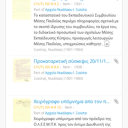
CYUTL NX-9-9.2
Item
1931
Part of
Αρχείο Νικόλαου Ι. Ξιούτα
Το καταστατικó του Εκπαιδευτικού Συμβουλίου
Μέσης Παιδείας περιέχει πληροφορίες σχετικά με
το σκοπό ίδρυσης του συμβουλίου, τα έργα του,
το διδακτικό προσωπικό των σχολείων Μέσης
Εκπαίδευσης Κύπρου, προαγωγές λειτουργών
Μέσης Παιδείας, υποχρεώσεις καθηγητ
...
»
Ξιούτας, Νικόλαος (1901-1984)
Προκαταρκτική σύσκεψις 20/11/1938
CYUTL NX-9-9.6
Item
1938
Part of
Αρχείο Νικόλαου Ι. Ξιούτα
Ξιούτας, Νικόλαος (1901-1984)
Χειρόγραφο υπόμνημα απο τον πρόεδρο της Ο.Λ.Ε.Ε.Μ.Π.Κ.
CYUTL NX-9-9.10
Item
Part of
Αρχείο Νικόλαου Ι. Ξιούτα
Χειρόγραφo υπόμνημα από τον πρόεδρο της
Ο.Λ.Ε.Ε.Μ.Π.Κ. προς τον έντιμο Διευθυντή της