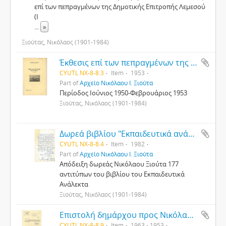
επί των πεπραγμένων της Δημοτικής Επιτροπής Λεμεσού
(Ι
...
»
Ξιούτας, Νικόλαος (1901-1984)
Έκθεσις επί των πεπραγμένων της Δημοτικής Επιτροπής Λεμεσού
CYUTL NX-8-8.3
Item
1953
Part of
Αρχείο Νικόλαου Ι. Ξιούτα
Περίοδος Ιούνιος 1950-Φεβρουάριος 1953
Ξιούτας, Νικόλαος (1901-1984)
Δωρεά βιβλίου "Εκπαιδευτικά ανάλεκτα"
CYUTL NX-8-8.4
Item
1982
Part of
Αρχείο Νικόλαου Ι. Ξιούτα
Απόδειξη δωρεάς Νικόλαου Ξιούτα 177
αντιτύπων του βιβλίου του Εκπαιδευτικά
Ανάλεκτα
Ξιούτας, Νικόλαος (1901-1984)
Επιστολή δημάρχου προς Νικόλαο Ξιούτα, 7/12/53
CYUTL NX-8-8.9
Item
1963 - 1953