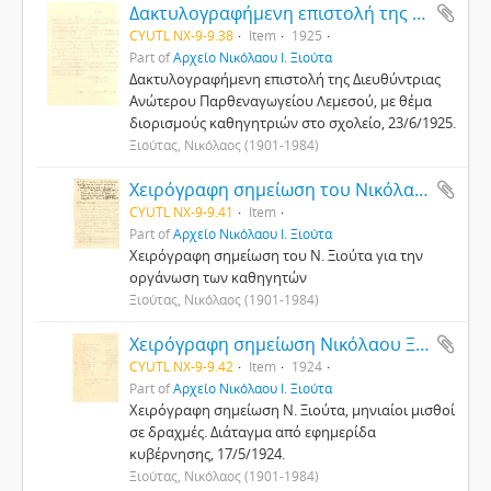
Δακτυλογραφήμενη επιστολή της Διευθύντριας Ανώτερου Παρθεναγωγείου Λεμεσού
CYUTL NX-9-9.38
Item
1925
Part of
Αρχείο Νικόλαου Ι. Ξιούτα
Δακτυλογραφήμενη επιστολή της Διευθύντριας
Ανώτερου Παρθεναγωγείου Λεμεσού, με θέμα
διορισμούς καθηγητριών στο σχολείο, 23/6/1925.
Ξιούτας, Νικόλαος (1901-1984)
Χειρόγραφη σημείωση του Νικόλαου Ξιούτα για την οργάνωση των καθηγητών Κύπρου
CYUTL NX-9-9.41
Item
Part of
Αρχείο Νικόλαου Ι. Ξιούτα
Χειρόγραφη σημείωση του Ν. Ξιούτα για την
οργάνωση των καθηγητών
Ξιούτας, Νικόλαος (1901-1984)
Χειρόγραφη σημείωση Νικόλαου Ξιούτα για μηνιαίους μισθούς σε δραχμές
CYUTL NX-9-9.42
Item
1924
Part of
Αρχείο Νικόλαου Ι. Ξιούτα
Χειρόγραφη σημείωση Ν. Ξιούτα, μηνιαίοι μισθοί
σε δραχμές. Διάταγμα από εφημερίδα
κυβέρνησης, 17/5/1924.
Ξιούτας, Νικόλαος (1901-1984)