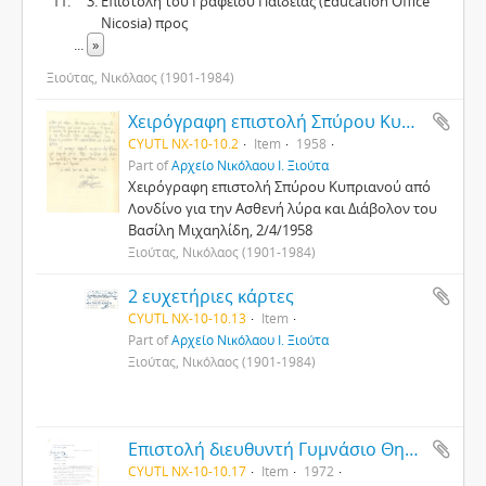
Επιστολή του Γραφείου Παιδείας (Education Office
Nicosia) προς
...
»
Ξιούτας, Νικόλαος (1901-1984)
Χειρόγραφη επιστολή Σπύρου Κυπριανού
CYUTL NX-10-10.2
Item
1958
Part of
Αρχείο Νικόλαου Ι. Ξιούτα
Χειρόγραφη επιστολή Σπύρου Κυπριανού από
Λονδίνο για την Ασθενή λύρα και Διάβολον του
Βασίλη Μιχαηλίδη, 2/4/1958
Ξιούτας, Νικόλαος (1901-1984)
2 ευχετήριες κάρτες
CYUTL NX-10-10.13
Item
Part of
Αρχείο Νικόλαου Ι. Ξιούτα
Ξιούτας, Νικόλαος (1901-1984)
Επιστολή διευθυντή Γυμνάσιο Θηλέων Κύκκου
CYUTL NX-10-10.17
Item
1972