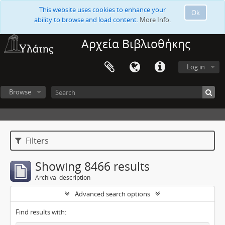
This website uses cookies to enhance your
Ok
ability to browse and load content.
More Info.
Αρχεία Βιβλιοθήκης
Log in
Browse
Filters
Showing 8466 results
Archival description
Advanced search options
Find results with: