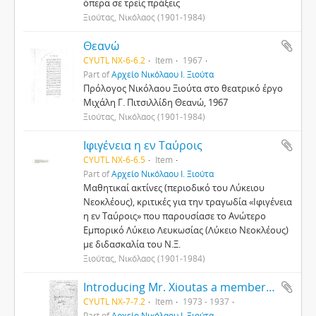
όπερα σε τρείς πράξεις
Ξιούτας, Νικόλαος (1901-1984)
Θεανώ
CYUTL NX-6-6.2
Item
1967
Part of
Αρχείο Νικόλαου Ι. Ξιούτα
Πρόλογος Νικόλαου Ξιούτα στο θεατρικό έργο
Μιχάλη Γ. Πιτσιλλίδη Θεανώ, 1967
Ξιούτας, Νικόλαος (1901-1984)
Ιφιγένεια η εν Ταύροις
CYUTL NX-6-6.5
Item
Part of
Αρχείο Νικόλαου Ι. Ξιούτα
Μαθητικαί ακτίνες (περιοδικό του Λύκειου
Νεοκλέους), κριτικές για την τραγωδία «Ιφιγένεια
η εν Ταύροις» που παρουσίασε το Ανώτερο
Εμπορικό Λύκειο Λευκωσίας (Λύκειο Νεοκλέους)
με διδασκαλία του Ν.Ξ.
Ξιούτας, Νικόλαος (1901-1984)
Introducing Mr. Xioutas a member of Reed Hall
CYUTL NX-7-7.2
Item
1973 - 1937
Part of
Αρχείο Νικόλαου Ι. Ξιούτα