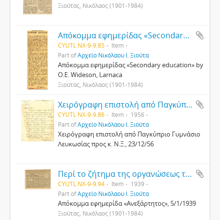
Ξιούτας, Νικόλαος (1901-1984)
Απόκομμα εφημερίδας «Secondary education»
CYUTL NX-9-9.85
Item
Part of
Αρχείο Νικόλαου Ι. Ξιούτα
Απόκομμα εφημερίδας «Secondary education» by
O.E. Wideson, Larnaca
Ξιούτας, Νικόλαος (1901-1984)
Χειρόγραφη επιστολή από Παγκύπριο Γυμνάσιο Λευκωσίας
CYUTL NX-9-9.86
Item
1956
Part of
Αρχείο Νικόλαου Ι. Ξιούτα
Χειρόγραφη επιστολή από Παγκύπριο Γυμνάσιο
Λευκωσίας προς κ. Ν.Ξ., 23/12/56
Περί το ζήτημα της οργανώσεως των καθηγητών
CYUTL NX-9-9.94
Item
1939
Part of
Αρχείο Νικόλαου Ι. Ξιούτα
Απόκομμα εφημερίδα «Ανεξάρτητος», 5/1/1939
Ξιούτας, Νικόλαος (1901-1984)