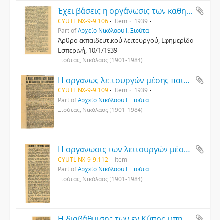
Έχει βάσεις η οργάνωσις των καθηγητών;
CYUTL NX-9-9.106
Item
1939
Part of
Αρχείο Νικόλαου Ι. Ξιούτα
Άρθρο εκπαιδευτικού λειτουργού, Εφημερίδα
Εσπερινή, 10/1/1939
Ξιούτας, Νικόλαος (1901-1984)
Η οργάνως λειτουργών μέσης παιδείας και οι καθηγηταί του παγκυπρίου, 8/1/1939
CYUTL NX-9-9.109
Item
1939
Part of
Αρχείο Νικόλαου Ι. Ξιούτα
Ξιούτας, Νικόλαος (1901-1984)
Η οργάνωσις των λειτουργών μέσης παιδείας από Ν. Ηλιάδης
CYUTL NX-9-9.112
Item
Part of
Αρχείο Νικόλαου Ι. Ξιούτα
Ξιούτας, Νικόλαος (1901-1984)
Η διαβάθμισης των εν Κύπρο υπηρετούντων εκπαιδευτικών