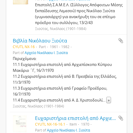
Επιστολή Σ.Α.Μ.Ε.Λ. (Σύλλογος Απόφοιτων Μέσης
Εκπαίδευσης Λεμεσού) προς Νικόλαο Ξιούτα
(γυμνασιάρχη) για ανακήρυξη του σε επίτιμο
πρόεδρο του συλλόγου, 13/2/43
Ξιούτας, Νικόλαος (1901-1984)
Βιβλία Νικόλαου Ξιούτα
CYUTL NX-16
Part
1961 - 1982
Part of
Αρχείο Νικόλαου Ι. Ξιούτα
Περιεχόμενα:
11.1 Ευχαριστήρια επιστολή από Αρχιεπίσκοπο Κύπρου
Μακάριο ΄Γ, 16/7/1970
11.2 Ευχαριστήρια επιστολή από Β. Πρεσβεία της Ελλάδος,
11/3/1970
11.3 Ευχαριστήρια επιστολή από Γραφείο Προέδρου,
16/7/1970
11.4 Ευχαριστήρια επιστολή από Α. Δ. Χριστοδουλί
...
»
Ξιούτας, Νικόλαος (1901-1984)
Ευχαριστήρια επιστολή από Αρχιεπίσκοπο Κύπρου Μακάριο ΄Γ προς τον Νικόλαο Ξιούτα
CYUTL NX-16-16.1
Item
1970
Part of
Αρχείο Νικόλαου Ι. Ξιούτα