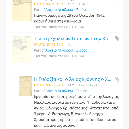
CYUTL NX-19-19.6
Item
1943
Part of
Αρχείο Νικόλαου Ι. Ξιούτα
Πανηγυρικός στης 28 του Οκτώβρη 1943,
εκφωνήθηκε στη Λευκωσία
Ξιούτας, Νικόλαος (1901-1984)
Τελετή Σχολικών Γιορτών στην Κύπρο : Η γιορτή της Σημαίας
CYUTL NX-19-19.9
Item
Part of
Αρχείο Νικόλαου Ι. Ξιούτα
Ξιούτας, Νικόλαος (1901-1984)
Η Ευδοξία και ο Άγιος Ιωάννης ο Χρυσόστομος
CYUTL NX-22-22.1
Item
1920 - 1921
Part of
Αρχείο Νικόλαου Ι. Ξιούτα
Εργασία του δευτεροετή φοιτητή της φιλολογίας
Νικόλαου Ξιούτα με τον τίτλο "Η Ευδοξία και ο
Άγιος Ιωάννης ο Χρυσόστομος". Αποτελείται από
3 μέρη : Α. Εισαγωγή, Β. Άγιος Ιωάννης ο
Χρυσόστομος, πρώτη περίοδος του βίου αυτού
και Γ. ...Θάνατος αυτών.