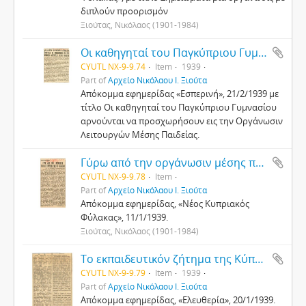
διπλούν προορισμόν
Ξιούτας, Νικόλαος (1901-1984)
Οι καθηγηταί του Παγκύπριου Γυμνασίου αρνούνται να προσχωρήσουν εις την Οργάνωσιν Λειτουργών Μέσης Παιδείας
CYUTL NX-9-9.74
Item
1939
Part of
Αρχείο Νικόλαου Ι. Ξιούτα
Απόκομμα εφημερίδας «Εσπερινή», 21/2/1939 με
τίτλο Οι καθηγηταί του Παγκύπριου Γυμνασίου
αρνούνται να προσχωρήσουν εις την Οργάνωσιν
Λειτουργών Μέσης Παιδείας.
Γύρω από την οργάνωσιν μέσης παιδείας
CYUTL NX-9-9.78
Item
Part of
Αρχείο Νικόλαου Ι. Ξιούτα
Απόκομμα εφημερίδας, «Νέος Κυπριακός
Φύλακας», 11/1/1939.
Ξιούτας, Νικόλαος (1901-1984)
Το εκπαιδευτικόν ζήτημα της Κύπρου : η μέση εκπαίδευσις εν Κύπρω
CYUTL NX-9-9.79
Item
1939
Part of
Αρχείο Νικόλαου Ι. Ξιούτα
Απόκομμα εφημερίδας, «Ελευθερία», 20/1/1939.