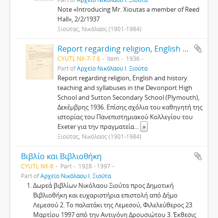
Note «Introducing Mr. Xioutas a member of Reed
Hall», 2/2/1937
Ξιούτας, Νικόλαος (1901-1984)
Report regarding religion, English and history teaching
CYUTL NX-7-7.6
Item
1936
Part of
Αρχείο Νικόλαου Ι. Ξιούτα
Report regarding religion, English and history
teaching and syllabuses in the Devonport High
School and Sutton Secondary School (Plymouth),
Δεκέμβρης 1936. Επίσης σχόλια του καθηγητή της
ιστορίας του Πανεπιστημιακού Κολλεγίου του
Exeter για την πραγματεία
...
»
Ξιούτας, Νικόλαος (1901-1984)
Βιβλίο και Βιβλιοθήκη
CYUTL NX-8
Part
1928 - 1997
Part of
Αρχείο Νικόλαου Ι. Ξιούτα
Δωρεά βιβλίων Νικόλαου Ξιούτα προς Δημοτική
Βιβλιοθήκη και ευχαριστήρια επιστολή από Δήμο
Λεμεσού 2. Το παλατάκι της Λεμεσού, Φιλελεύθερος 23
Μαρτίου 1997 από την Αντιγόνη Δρουσιώτου 3. Έκθεσις