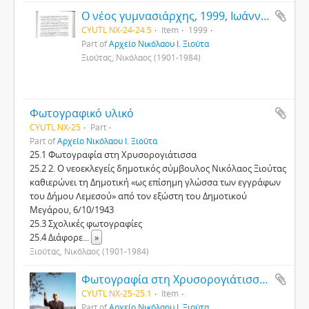
Ο νέος γυμνασιάρχης, 1999, Ιωάννης Χρ. Κασιουλής
CYUTL NX-24-24.5
Item
1999
Part of
Αρχείο Νικόλαου Ι. Ξιούτα
Ξιούτας, Νικόλαος (1901-1984)
Φωτογραφικό υλικό
CYUTL NX-25
Part
Part of
Αρχείο Νικόλαου Ι. Ξιούτα
25.1 Φωτογραφία στη Χρυσορογιάτισσα
25.2 2. Ο νεοεκλεγείς δημοτικός σύμβουλος Νικόλαος Ξιούτας
καθιερώνει τη Δημοτική «ως επίσημη γλώσσα των εγγράφων
του Δήμου Λεμεσού» από τον εξώστη του Δημοτικού
Μεγάρου, 6/10/1943
25.3 Σχολικές φωτογραφίες
25.4 Διάφορε
...
»
Ξιούτας, Νικόλαος (1901-1984)
Φωτογραφία στη Χρυσορογιάτισσα του Νικόλαου Ξιούτα
CYUTL NX-25-25.1
Item
Part of
Αρχείο Νικόλαου Ι. Ξιούτα