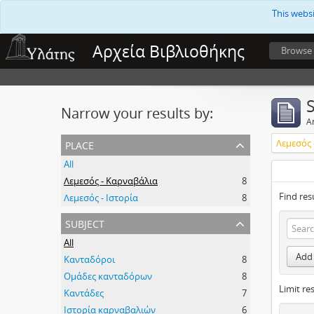
This webs
Αρχεία Βιβλιοθήκης
Browse
Narrow your results by:
Ar
place
Λεμεσός 
All
Λεμεσός - Καρναβάλια
8
Find res
Λεμεσός - Ιστορία
8
subject
All
Add 
Κανταδόροι
8
Ομάδες κανταδόρων
8
Limit res
Καντάδες
7
Ιστορία καρναβαλιών
6