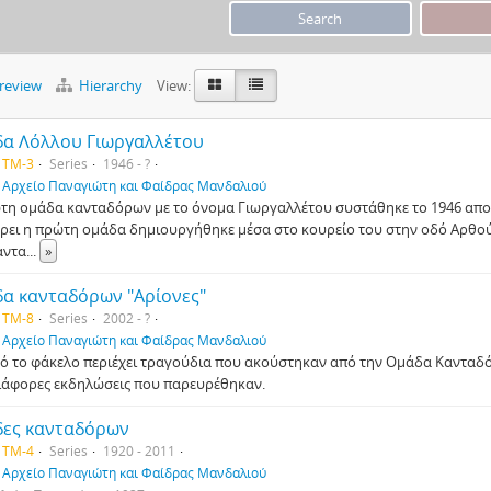
preview
Hierarchy
View:
α Λόλλου Γιωργαλλέτου
 TM-3
Series
1946 - ?
f
Αρχείο Παναγιώτη και Φαίδρας Μανδαλιού
τη ομάδα κανταδόρων με το όνομα Γιωργαλλέτου συστάθηκε το 1946 απο τ
ρει η πρώτη ομάδα δημιουργήθηκε μέσα στο κουρείο του στην οδό Αρθού
αντα
...
»
α κανταδόρων "Αρίονες"
 TM-8
Series
2002 - ?
f
Αρχείο Παναγιώτη και Φαίδρας Μανδαλιού
τό το φάκελο περιέχει τραγούδια που ακούστηκαν από την Ομάδα Κανταδ
ιάφορες εκδηλώσεις που παρευρέθηκαν.
ες κανταδόρων
 TM-4
Series
1920 - 2011
f
Αρχείο Παναγιώτη και Φαίδρας Μανδαλιού