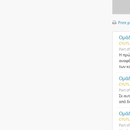
Print 
Ομάδ
CYUTL
Part o
H πρώ
αναφέ
των κ
Ομάδ
CYUTL
Part o
Σε αυ
από δ
Ομάδ
CYUTL
Part o