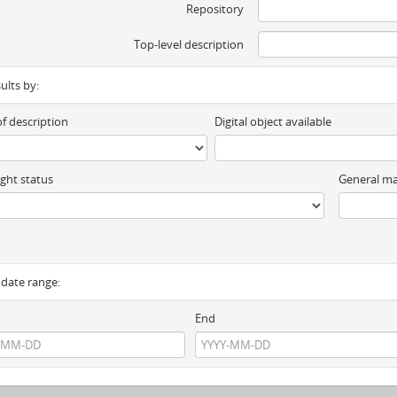
Repository
Top-level description
sults by:
of description
Digital object available
ght status
General ma
y date range:
End