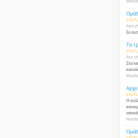
Μανδαλ
Ομάδ
CYUTL
Part o
Σε αυ
Τα τ
CYUTL
Part o
Στα κ
καντά
Μανδαλ
Αρχε
CYUTL
Η συλ
καταγ
αποκ
Μανδαλ
Ομάδ
CYUTL