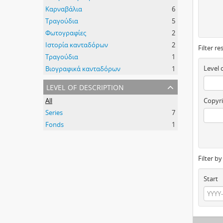
Καρναβάλια
6
Τραγούδια
5
Φωτογραφίες
2
Ιστορία κανταδόρων
2
Filter re
Τραγούδια
1
Level 
Βιογραφικά κανταδόρων
1
level of description
All
Copyri
Series
7
Fonds
1
Filter b
Start