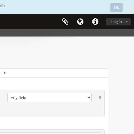
nfo.
Ok
Log in
s