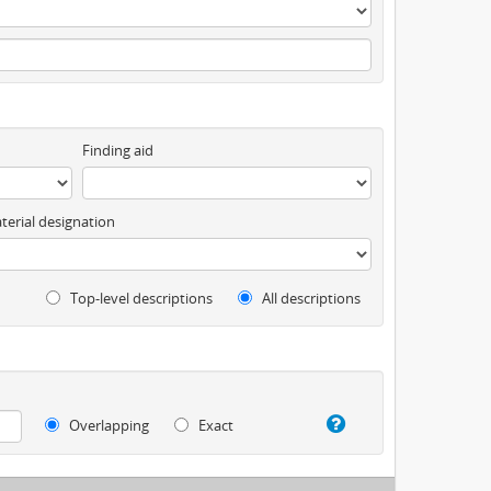
Finding aid
terial designation
Top-level descriptions
All descriptions
Overlapping
Exact