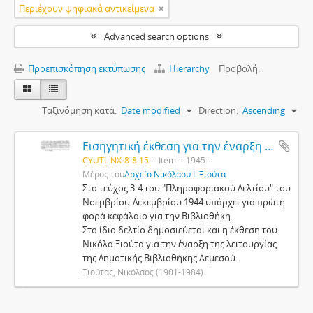
Περιέχουν ψηφιακά αντικείμενα
Advanced search options
Προεπισκόπηση εκτύπωσης
Hierarchy
Προβολή:
Ταξινόμηση κατά:
Date modified
Direction:
Ascending
Εισηγητική έκθεση για την έναρξη της λειτουργίας της Δημοτικής Βιβλιοθήκης στη Λεμεσό
CYUTL NX-8-8.15
Item
1945
Μέρος του
Αρχείο Νικόλαου Ι. Ξιούτα
Στο τεύχος 3-4 του "Πληροφοριακού Δελτίου" του
Νοεμβρίου-Δεκεμβρίου 1944 υπάρχει για πρώτη
φορά κεφάλαιο για την Βιβλιοθήκη.
Στο ίδιο δελτίο δημοσιεύεται και η έκθεση του
Νικόλα Ξιούτα για την έναρξη της λειτουργίας
της Δημοτικής Βιβλιοθήκης Λεμεσού.
Ξιούτας, Νικόλαος (1901-1984)