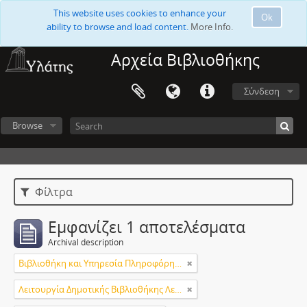
This website uses cookies to enhance your
Ok
ability to browse and load content.
More Info.
Αρχεία Βιβλιοθήκης
Σύνδεση
Browse
Φίλτρα
Εμφανίζει 1 αποτελέσματα
Archival description
Βιβλιοθήκη και Υπηρεσία Πληροφόρησης Τεχνολογικού Πανεπιστημίου Κύπρου
Λειτουργία Δημοτικής Βιβλιοθήκης Λεμεσού